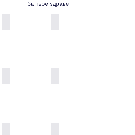
За твое здраве
Zuhreana Store Worldwide Delivery
Alpha Pinene for incredible breath
Pinecone Paste
Special for Kids 100% Natural Vitamins
Pinecone Stevia 100% Natural
100% Natural Antibiotic Propolis Honey