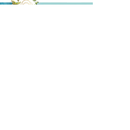
(10k)
Ален
Използвала съм продукта и преди,
доволна съм, поръчах още 2, ефектът се
усеща още при първото използване,
определено го препоръчвам и много
благодаря за подаръка, който изпрати с
него ✨
Споделете опита си...
Първо име
електронна поща