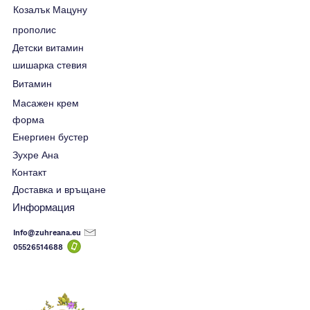
Козалък Мацуну
прополис
Детски витамин
шишарка стевия
Витамин
Масажен крем
форма
Енергиен бустер
Зухре Ана
Контакт
Доставка и връщане
Информация
Info@zuhreana.eu
05526514
688