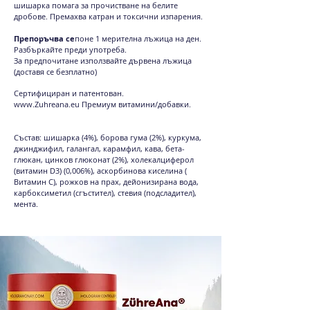
шишарка помага за прочистване на белите
дробове. Премахва катран и токсични изпарения.
Препоръчва се
поне 1 мерителна лъжица на ден.
Разбъркайте преди употреба.
За предпочитане използвайте дървена лъжица
(доставя се безплатно)
Сертифициран и патентован.
www.Zuhreana.eu
Премиум витамини/добавки.
Състав: шишарка (4%), борова гума (2%), куркума,
джинджифил, галангал, карамфил, кава, бета-
глюкан, цинков глюконат (2%), холекалциферол
(витамин D3) (0,006%), аскорбинова киселина (
Витамин C), рожков на прах, дейонизирана вода,
карбоксиметил (сгъстител), стевия (подсладител),
мента.