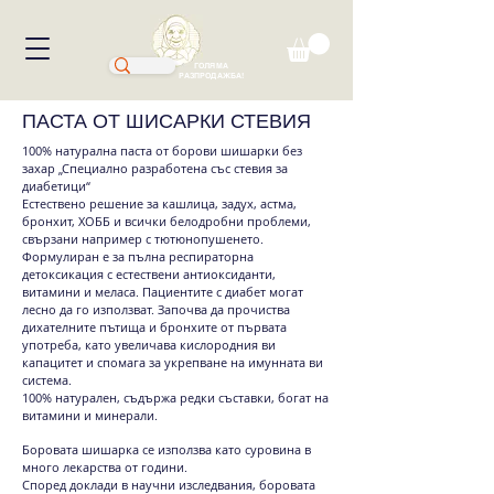
ГОЛЯМА
РАЗПРОДАЖБА!
ПАСТА ОТ ШИСАРКИ СТЕВИЯ
100% натурална паста от борови шишарки без
захар „Специално разработена със стевия за
диабетици“
Естествено решение за кашлица, задух, астма,
бронхит, ХОББ и всички белодробни проблеми,
свързани например с тютюнопушенето.
Формулиран е за пълна респираторна
детоксикация с естествени антиоксиданти,
витамини и меласа. Пациентите с диабет могат
лесно да го използват. Започва да прочиства
дихателните пътища и бронхите от първата
употреба, като увеличава кислородния ви
капацитет и спомага за укрепване на имунната ви
система.
100% натурален, съдържа редки съставки, богат на
витамини и минерали.
Боровата шишарка се използва като суровина в
много лекарства от години.
Според доклади в научни изследвания, боровата