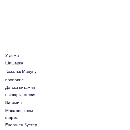
У дома
Шишарка
Козалък Мацуну
прополис
Детски витамин
шишарка стевия
Витамин
Масажен крем
форма
Енергиен бустер