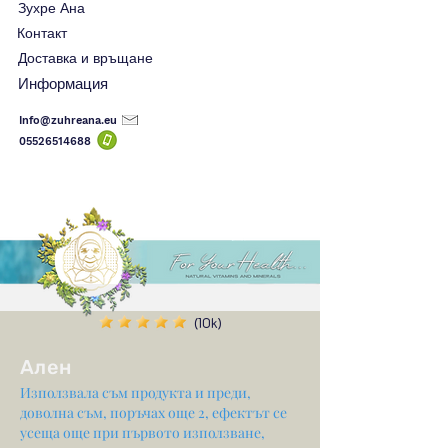
Зухре Ана
Контакт
Доставка и връщане
Информация
Info@zuhreana.eu
05526514
688
(10k)
Ален
Използвала съм продукта и преди,
доволна съм, поръчах още 2, ефектът се
усеща още при първото използване,