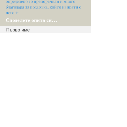
определено го препоръчвам и много
благодаря за подаръка, който изпрати с
него ✨
Споделете опита си...
Първо име
електронна поща
Вашето мнение...
Оценете нашите услуги
Дял