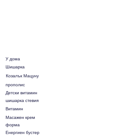
У дома
Шишарка
Козалък Мацуну
прополис
Детски витамин
шишарка стевия
Витамин
Масажен крем
форма
Енергиен бустер