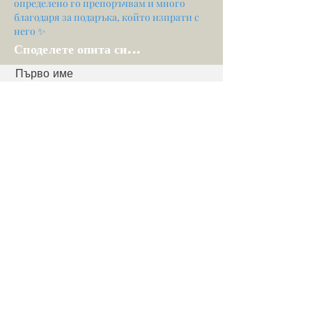
определено го препоръчвам и много
благодаря за подаръка, който изпрати с
него ✨
Споделете опита си...
Първо име
електронна поща
Вашето мнение...
Оценете нашите услуги
Дял