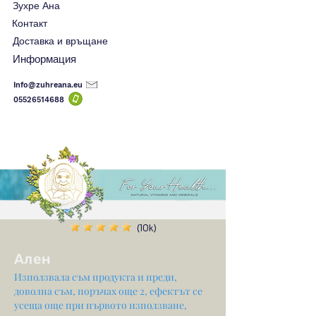
Зухре Ана
Контакт
Доставка и връщане
Информация
Info@zuhreana.eu
05526514
688
(10k)
Ален
Използвала съм продукта и преди,
доволна съм, поръчах още 2, ефектът се
усеща още при първото използване,