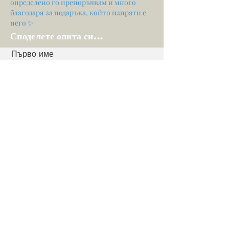
определено го препоръчвам и много
благодаря за подаръка, който изпрати с
него ✨
Споделете опита си...
Първо име
електронна поща
Вашето мнение...
Оценете нашите услуги
Дял