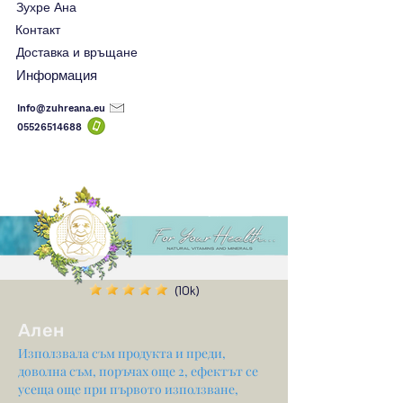
Зухре Ана
Контакт
Доставка и връщане
Информация
Info@zuhreana.eu
05526514
688
(10k)
Ален
Използвала съм продукта и преди,
доволна съм, поръчах още 2, ефектът се
усеща още при първото използване,