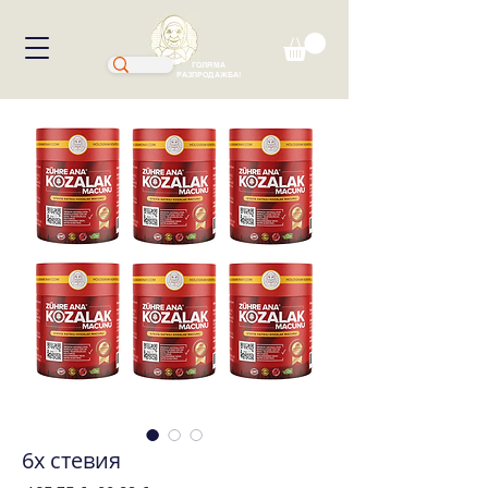
ГОЛЯМА
РАЗПРОДАЖБА!
6x стевия