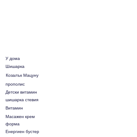
У дома
Шишарка
Козалък Мацуну
прополис
Детски витамин
шишарка стевия
Витамин
Масажен крем
форма
Енергиен бустер