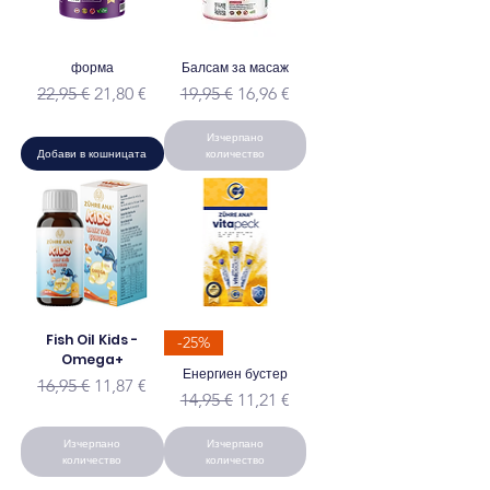
форма
Балсам за масаж
Редовна цена
Продажна цена
Редовна цена
Продажна цена
22,95 €
21,80 €
19,95 €
16,96 €
Изчерпано
Добави в кошницата
количество
Fish Oil Kids -
-25%
Omega+
Енергиен бустер
Редовна цена
Продажна цена
16,95 €
11,87 €
Редовна цена
Продажна цена
14,95 €
11,21 €
Изчерпано
Изчерпано
количество
количество