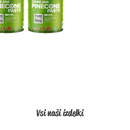
Dankzij
ontste
maakt h
tegen i
Het best
van 2 m
volwass
kindere
Pine Con
protimik
krachtig
Vsi naši izdelki