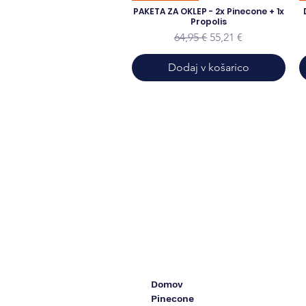
PAKETA ZA OKLEP - 2x Pinecone + 1x
Propolis
Redna cena
Cena na razprodaji
64,95 €
55,21 €
Dodaj v košarico
Domov
Pinecone