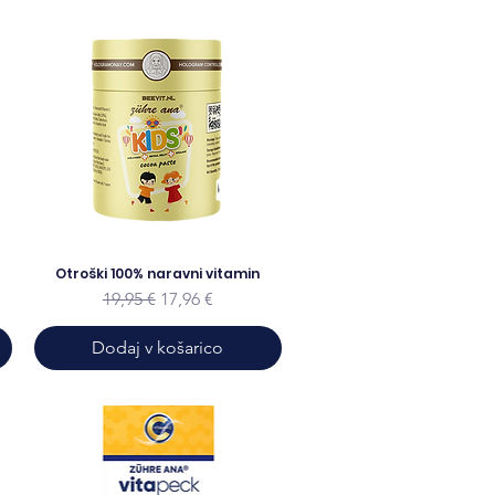
Otroški 100% naravni vitamin
odaji
Redna cena
Cena na razprodaji
19,95 €
17,96 €
Dodaj v košarico