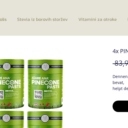
olis
Stevia iz borovih storžev
Vitamini za otroke
4x P
 83,9
Dennena
bevat,
helpt d
longen t
met 100
mineral
Paste je
uporablj