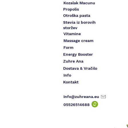
Kozalak Macunu
Propolis
Otroška pasta
Stevia iz borovih
storžev
Vitamine
Massage cream
Form
Energy Booster
Zuhre Ana
Dostava & Vračilo
Info
Kontakt
Info@zuhreana.eu
05526514
688