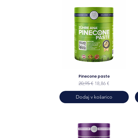
Pinecone paste
Redna cena
Cena na razprodaji
20,95 €
18,86 €
Dodaj v košarico