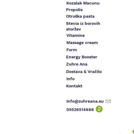
Kozalak Macunu
Propolis
Otroška pasta
Stevia iz borovih
storžev
Vitamine
Massage cream
Form
Energy Booster
Zuhre Ana
Dostava & Vračilo
Info
Kontakt
Info@zuhreana.eu
05526514
688