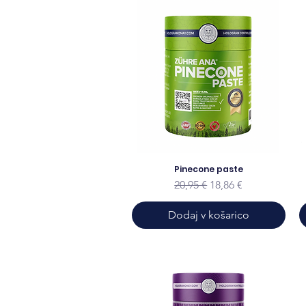
Pinecone paste
Redna cena
Cena na razprodaji
20,95 €
18,86 €
Dodaj v košarico