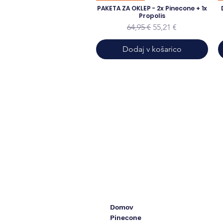
PAKETA ZA OKLEP - 2x Pinecone + 1x
Propolis
Redna cena
Cena na razprodaji
64,95 €
55,21 €
Dodaj v košarico
Domov
Pinecone