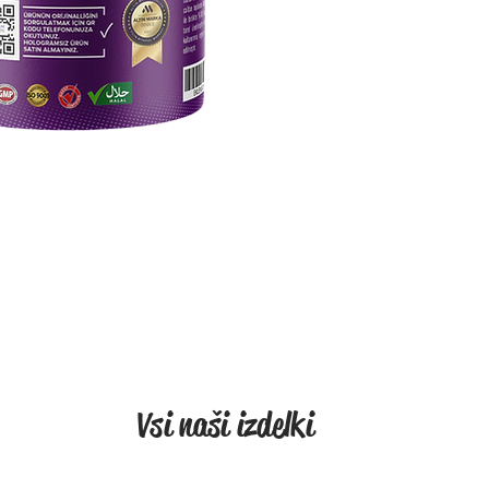
Abrikoz
100%
Rijk
Stim
Verm
Heer
15 d
Bewaar 
Buiten 
verpakk
Gebruik
Aanbevo
Consump
ochtend
Roeren m
Vsi naši izdelki
consum