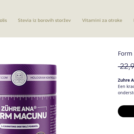
olis
Stevia iz borovih storžev
Vitamini za otroke
Form
 22,9
Zuhre 
Een kra
onderst
Natuurl
Rozemar
Maïszijd
carniti
Tragaca
Groene 