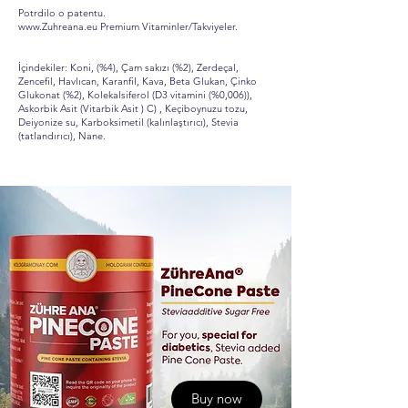
Potrdilo o patentu.
www.Zuhreana.eu
Premium Vitaminler/Takviyeler.
İçindekiler: Koni, (%4), Çam sakızı (%2), Zerdeçal,
Zencefil, Havlıcan, Karanfil, Kava, Beta Glukan, Çinko
Glukonat (%2), Kolekalsiferol (D3 vitamini (%0,006)),
Askorbik Asit (Vitarbik Asit ) C) , Keçiboynuzu tozu,
Deiyonize su, Karboksimetil (kalınlaştırıcı), Stevia
(tatlandırıcı), Nane.
Buy now