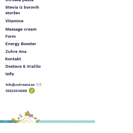
Stevia iz borovih
storžev
Vitamine
Massage cream
Form
Energy Booster
Zuhre Ana
Kontakt
Dostava & Vračilo
Info
Info@zuhreana.eu
05526514
688