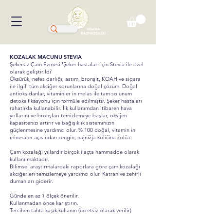
VELIKA
RAZPRODAJA!
KOZALAK MACUNU STEVIA
Şekersiz Çam Ezmesi 'Şeker hastaları için Stevia ile özel
olarak geliştirildi'
Öksürük, nefes darlığı, astım, bronşit, KOAH ve sigara
ile ilgili tüm akciğer sorunlarına doğal çözüm. Doğal
antioksidanlar, vitaminler in melas ile tam solunum
detoksifikasyonu için formüle edilmiştir. Şeker hastaları
rahatlıkla kullanabilir. İlk kullanımdan itibaren hava
yollarını ve bronşları temizlemeye başlar, oksijen
kapasitenizi artırır ve bağışıklık sisteminizin
güçlenmesine yardımcı olur. % 100 doğal, vitamin in
mineraler açısından zengin, najnižja količina žolča.
Çam kozalağı yıllardır birçok ilaçta hammadde olarak
kullanılmaktadır.
Bilimsel araştırmalardaki raporlara göre çam kozalağı
akciğerleri temizlemeye yardımcı olur. Katran ve zehirli
dumanları giderir.
Günde en az 1 ölçek önerilir.
Kullanmadan önce karıştırın.
Tercihen tahta kaşık kullanın (ücretsiz olarak verilir)