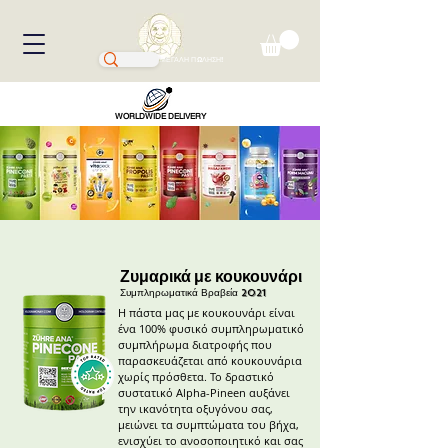
ΜΕΓΑΛΗ ΠΩΛΗΣΗ!
WORLDWIDE DELIVERY
Ζυμαρικά με κουκουνάρι
Συμπληρωματικά Βραβεία
2021
Η πάστα μας με κουκουνάρι είναι
ένα 100% φυσικό συμπληρωματικό
συμπλήρωμα διατροφής που
παρασκευάζεται από κουκουνάρια
χωρίς πρόσθετα. Το δραστικό
συστατικό Alpha-Pineen αυξάνει
την ικανότητα οξυγόνου σας,
μειώνει τα συμπτώματα του βήχα,
ενισχύει το ανοσοποιητικό και σας