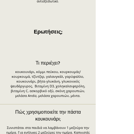
αντιοξειδωτικό.
Ερωτήσεις;​
Τι περιέχει?
κουκουνάρι, κόμμι πεύκου, κουρκουμάς/
κουρκουμά, τζίντζερ, γαλανγκάλ, γαρύφαλλο,
κουκουνάρι, βήτα-γλυκάνη, γλυκονικός
ψευδάργυρος, Βιταμίνη D3, χοληκαλσιφερόλη,
βιταμίνη C, ασκορβικό οξύ, σκόνη χαρουπιών,
μελάσα Andiz, μελάσα χαρουπιών, μέντα.
Πώς χρησιμοποιείτε την πάστα
κουκουνάρι;
Συνιστάται στα παιδιά να λαμβάνουν 1 μεζούρα την
ημέρα. Για ενήλικες 2 μεζούρες την ημέρα. Καπνιστές