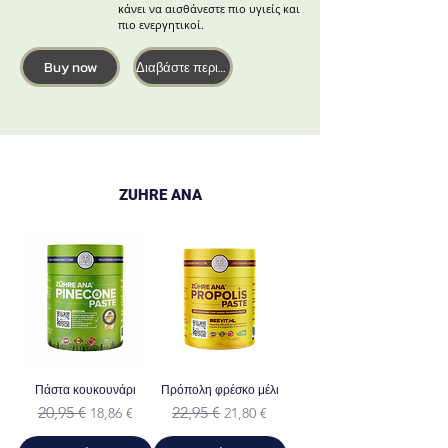
κάνει να αισθάνεστε πιο υγιείς και
πιο ενεργητικοί.
Buy now
Διαβάστε περισσότερα
ZUHRE ANA
Πάστα κουκουνάρι
Πρόπολη φρέσκο μέλι
Κανονική τιμή
Τιμή Έκπτωσης
Κανονική τιμή
Τιμή Έκπτωσης
20,95 €
22,95 €
18,86 €
21,80 €