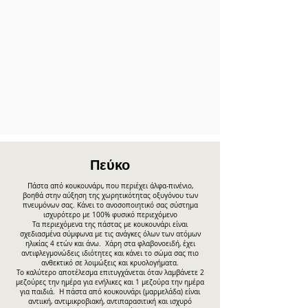
Πεύκο
Πάστα από κουκουνάρι, που περιέχει άλφα-πινένιο,
βοηθά στην αύξηση της χωρητικότητας οξυγόνου των
πνευμόνων σας. Κάνει το ανοσοποιητικό σας σύστημα
ισχυρότερο με 100% φυσικό περιεχόμενο
Τα περιεχόμενα της πάστας με κουκουνάρι είναι
σχεδιασμένα σύμφωνα με τις ανάγκες όλων των ατόμων
ηλικίας 4 ετών και άνω.
Χάρη στα φλαβονοειδή, έχει
αντιφλεγμονώδεις ιδιότητες και κάνει το σώμα σας πιο
ανθεκτικό σε λοιμώξεις και κρυολογήματα.
Το καλύτερο αποτέλεσμα επιτυγχάνεται όταν λαμβάνετε 2
μεζούρες την ημέρα για ενήλικες και 1 μεζούρα την ημέρα
για παιδιά.
Η πάστα από κουκουνάρι (μαρμελάδα) είναι
αντιική, αντιμικροβιακή, αντιπαρασιτική και ισχυρό