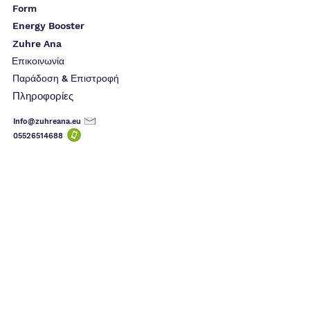
Form
Energy Booster
Zuhre Ana
Επικοινωνία
Παράδοση & Επιστροφή
Πληροφορίες
Info@zuhreana.eu
05526514
688
(10k)
Alenn
I have used the product before, I am