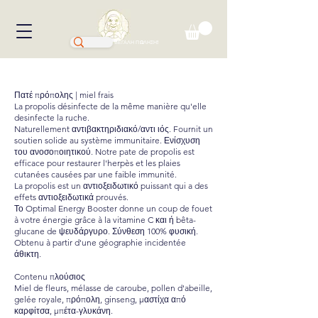
ΜΕΓΑΛΗ ΠΩΛΗΣΗ!
Πατέ πρόπολης | miel frais
La propolis désinfecte de la même manière qu'elle
desinfecte la ruche.
Naturellement αντιβακτηριδιακό/αντι ιός. Fournit un
soutien solide au système immunitaire. Ενίσχυση
του ανοσοποιητικού. Notre pate de propolis est
efficace pour restaurer l'herpès et les plaies
cutanées causées par une faible immunité.
La propolis est un αντιοξειδωτικό puissant qui a des
effets αντιοξειδωτικά prouvés.
Το Optimal Energy Booster donne un coup de fouet
à votre énergie grâce à la vitamine C και ή bêta-
glucane de ψευδάργυρο. Σύνθεση 100% φυσική.
Obtenu à partir d'une géographie incidentée
άθικτη.
Contenu πλούσιος
Miel de fleurs, mélasse de caroube, pollen d'abeille,
gelée royale, πρόπολη, ginseng, μαστίχα από
καρφίτσα, μπέτα-γλυκάνη.