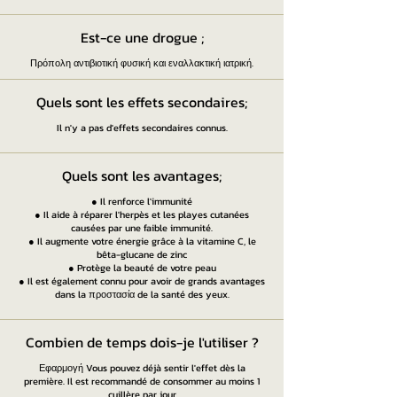
Est-ce une drogue ;
Πρόπολη αντιβιοτική φυσική και εναλλακτική ιατρική.
Quels sont les effets secondaires;
Il n'y a pas d'effets secondaires connus.
Quels sont les avantages;
● Il renforce l'immunité
● Il aide à réparer l'herpès et les playes cutanées
causées par une faible immunité.
● Il augmente votre énergie grâce à la vitamine C, le
bêta-glucane de zinc
● Protège la beauté de votre peau
● Il est également connu pour avoir de grands avantages
dans la προστασία de la santé des yeux.
Combien de temps dois-je l'utiliser ?
Εφαρμογή Vous pouvez déjà sentir l'effet dès la
première. Il est recommandé de consommer au moins 1
cuillère par jour