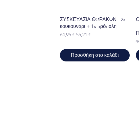
Γρήγορη προβολή
ΣΥΣΚΕΥΑΣΙΑ ΘΩΡΑΚΩΝ - 2x
Ο
κουκουνάρι + 1x πρόπολη
-
Π
Κανονική τιμή
Τιμή Έκπτωσης
64,95 €
55,21 €
Κ
1
Προσθήκη στο καλάθι