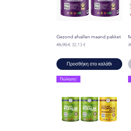
Γρήγορη προβολή
Gezond afvallen maand pakket
M
Κανονική τιμή
Τιμή Έκπτωσης
Κ
45,90 €
32,13 €
3
Προσθήκη στο καλάθι
Πώληση!