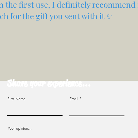
 in the first use, I definitely recommend 
h for the gift you sent with it ✨
Share your experience...
First Name
Email
Your opinion...