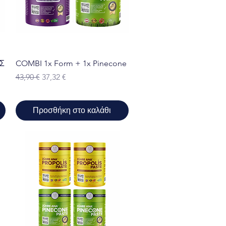
Γρήγορη προβολή
ΟΣ
COMBI 1x Form + 1x Pinecone
Κανονική τιμή
Τιμή Έκπτωσης
43,90 €
37,32 €
Προσθήκη στο καλάθι