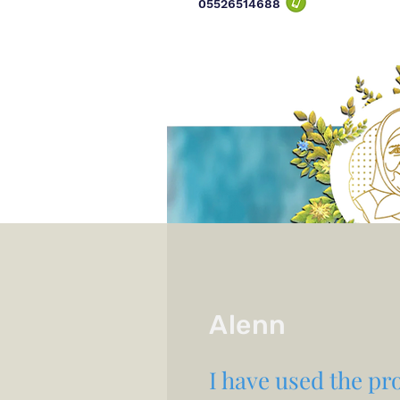
05526514
688
Alenn
I have used the pro