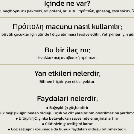
İçinde ne var?
lı, keçiboynuzu pekmezi, arı poleni, arı sütü, πρόπολη, ginseng, çam sakızı,
Πρόπολη macunu nasıl kullanılır;
 büyük çocuklar için günde 1 ölçü alınması tavsiye edilir. Yetişkinler için gü
Bu bir ilaç mı;
Εναλλακτική αντιβιοτική πρόπολη.
Yan etkileri nelerdir;
Bilinen hiçbir yan etkisi yoktur.
Faydalari nelerdir;
● Bağışıklığı güçlendirir
ük bağışıklığın neden olduğu uçuk ve cilt yaralarının onarılmasına yardımcı
● Βιταμίνη C, çinko beta-glukan sayesinde enerjinizi artırır.
● Cildinizin güzelliğini korur
● Göz sağlığını korumada da büyük faydaları olduğu bilinmektedir.