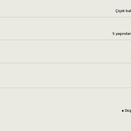
Çiçek ba
5 yaşından
● Düş