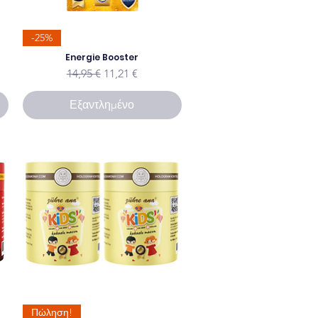
-25%
ης
Energie Booster
Κανονική τιμή
Τιμή Έκπτωσης
14,95 €
11,21 €
Εξαντλημένο
Πώληση!