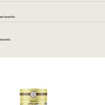
si önerilir.
önerilir.