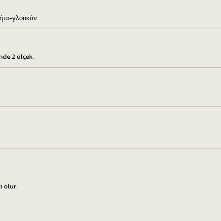
 βήτα-γλουκάν.
nde 2 ölçek.
 olur.