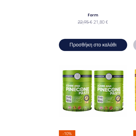
Form
Κανονική τιμή
Τιμή Έκπτωσης
22,95 €
21,80 €
Προσθήκη στο καλάθι
-10%