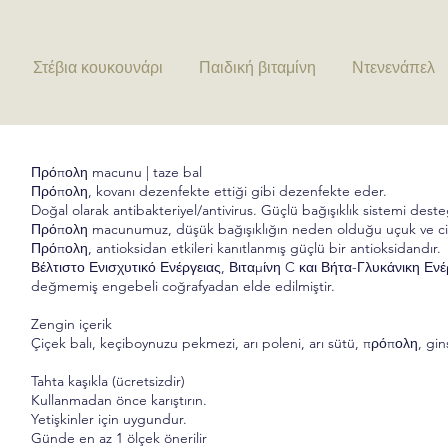
Στέβια κουκουνάρι
Παιδική βιταμίνη
Ντενενάπελ
Πρόπολη macunu | taze bal
Πρόπολη, kovanı dezenfekte ettiği gibi dezenfekte eder.
Doğal olarak antibakteriyel/antivirus. Güçlü bağışıklık sistemi desteğ
Πρόπολη macunumuz, düşük bağışıklığın neden olduğu uçuk ve cilt ya
Πρόπολη, antioksidan etkileri kanıtlanmış güçlü bir antioksidandır.
Βέλτιστο Ενισχυτικό Ενέργειας, Βιταμίνη C και Βήτα-Γλυκάνικη Ενέρ
değmemiş engebeli coğrafyadan elde edilmiştir.
Zengin içerik
Çiçek balı, keçiboynuzu pekmezi, arı poleni, arı sütü, πρόπολη, gi
Tahta kaşıkla (ücretsizdir)
Kullanmadan önce karıştırın.
Yetişkinler için uygundur.
Günde en az 1 ölçek önerilir