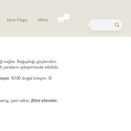
New Page
More
i sağlar. Bağışıklığı güçlendirir.
ralarını iyileştirmede etkilidir.
γεια. %100 doğal bileşim. El
nseng, çam sakızı, βήτα-γλουκάν.