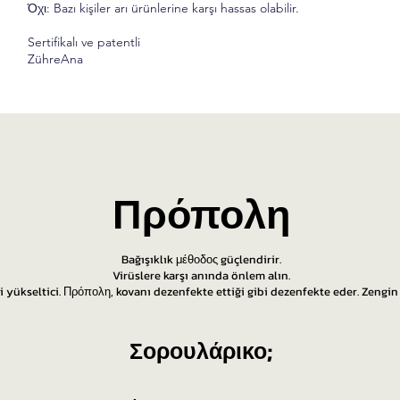
Όχι: Bazı kişiler arı ürünlerine karşı hassas olabilir.
Sertifikalı ve patentli
ZühreAna
Πρόπολη
Bağışıklık μέθοδος güçlendirir.
Virüslere karşı anında önlem alın.
i yükseltici. Πρόπολη, kovanı dezenfekte ettiği gibi dezenfekte eder. Zengin 
Σορουλάρικο;​