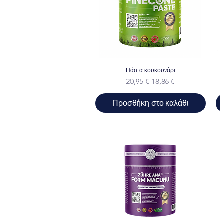
Πάστα κουκουνάρι
Κανονική τιμή
Τιμή Έκπτωσης
20,95 €
18,86 €
Προσθήκη στο καλάθι