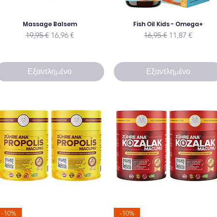
Massage Balsem
Fish Oil Kids - Omega+
Κανονική τιμή
Τιμή Έκπτωσης
Κανονική τιμή
Τιμή Έκπτωσ
19,95 €
16,96 €
16,95 €
11,87 €
Εξαντλημένο
Εξαντλημένο
-10%
-10%