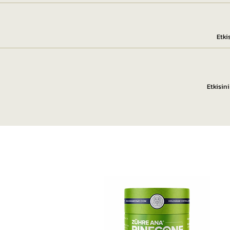
Etki
Etkisin