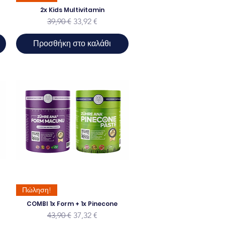
2x Kids Multivitamin
ης
Κανονική τιμή
Τιμή Έκπτωσης
39,90 €
33,92 €
Προσθήκη στο καλάθι
Πώληση!
COMBI 1x Form + 1x Pinecone
Κανονική τιμή
Τιμή Έκπτωσης
43,90 €
37,32 €
ης