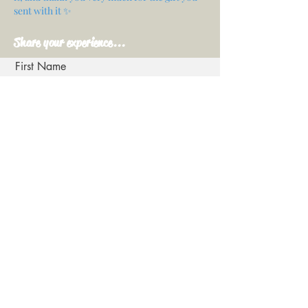
sent with it ✨
Share your experience...
First Name
Email
Your opinion...
Rate Our Services
Share