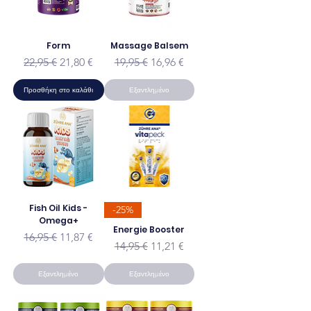
Form
Massage Balsem
Κανονική τιμή
Τιμή Έκπτωσης
Κανονική τιμή
Τιμή Έκπτωσης
22,95 €
21,80 €
19,95 €
16,96 €
Προσθήκη στο καλάθι
Εξαντλημένο
Fish Oil Kids -
-25%
Omega+
Energie Booster
Κανονική τιμή
Τιμή Έκπτωσης
16,95 €
11,87 €
Κανονική τιμή
Τιμή Έκπτωσης
14,95 €
11,21 €
Εξαντλημένο
Εξαντλημένο