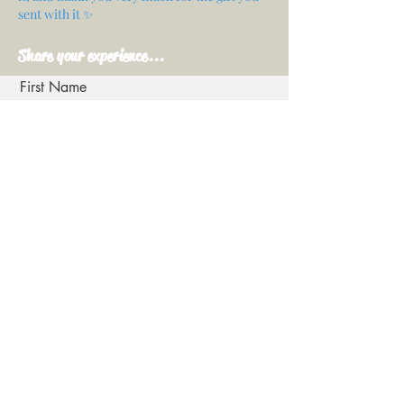
sent with it ✨
Share your experience...
First Name
Email
Your opinion...
Rate Our Services
Share