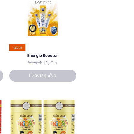
-25%
ης
Energie Booster
Κανονική τιμή
Τιμή Έκπτωσης
14,95 €
11,21 €
Εξαντλημένο