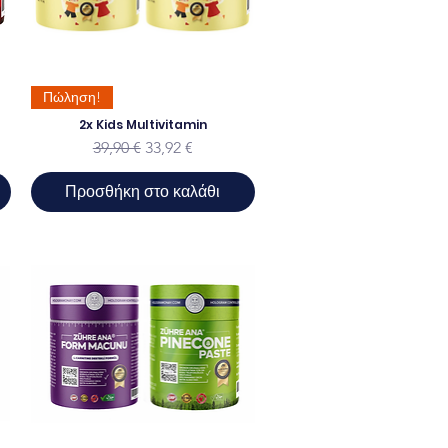
Πώληση!
2x Kids Multivitamin
ης
Κανονική τιμή
Τιμή Έκπτωσης
39,90 €
33,92 €
Προσθήκη στο καλάθι