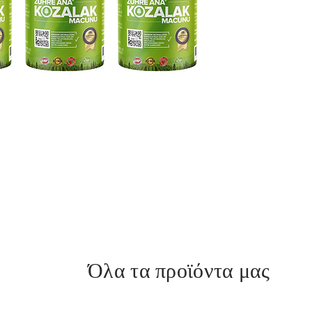
ανάρρωσ
δύσπνοι
που σχε
και βρο
Το κουκ
πρώτη ύ
χρόνια.
Σύμφωνα
έρευνες
καθαρισ
απομάκρ
βιώνουν
Η πάστα
βλάβη 
«Σήμερα
αν οι ά
Όλα τα προϊόντα μας
έλαιο κ
να αρρ