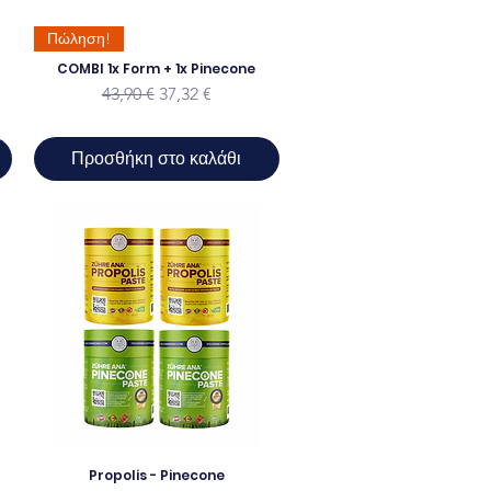
Πώληση!
COMBI 1x Form + 1x Pinecone
Κανονική τιμή
Τιμή Έκπτωσης
43,90 €
37,32 €
ης
Προσθήκη στο καλάθι
Propolis - Pinecone