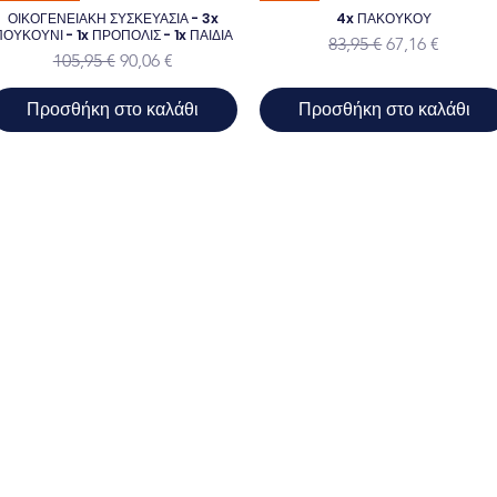
ΟΙΚΟΓΕΝΕΙΑΚΗ ΣΥΣΚΕΥΑΣΙΑ - 3x
4x ΠΑΚΟΥΚΟΥ
ΠΟΥΚΟΥΝΙ - 1x ΠΡΟΠΟΛΙΣ - 1x ΠΑΙΔΙΑ
Κανονική τιμή
Τιμή Έκπτωσ
83,95 €
67,16 €
Κανονική τιμή
Τιμή Έκπτωσης
105,95 €
90,06 €
Προσθήκη στο καλάθι
Προσθήκη στο καλάθι