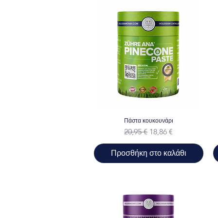
Πάστα κουκουνάρι
Κανονική τιμή
Τιμή Έκπτωσης
20,95 €
18,86 €
Προσθήκη στο καλάθι