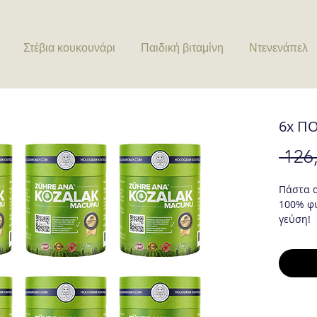
Στέβια κουκουνάρι
Παιδική βιταμίνη
Ντενενάπελ
6x Π
 126
Πάστα 
100% φυ
γεύση!
Η πάστα
ειδικά 
και αντ
παρέχει
Παρέχει