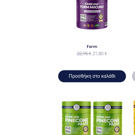
Form
Κανονική τιμή
Τιμή Έκπτωσης
22,95 €
21,80 €
Προσθήκη στο καλάθι