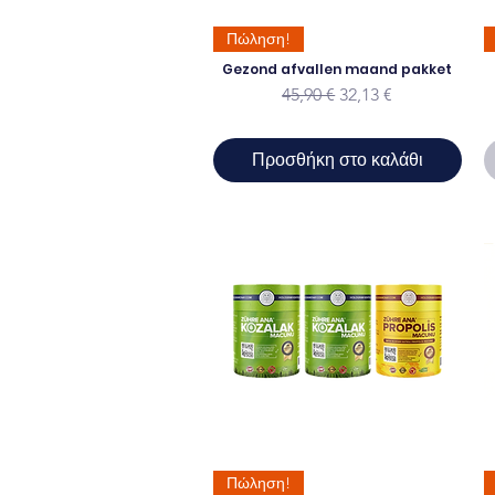
Πώληση!
Gezond afvallen maand pakket
Κανονική τιμή
Τιμή Έκπτωσης
45,90 €
32,13 €
Προσθήκη στο καλάθι
Πώληση!