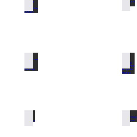
Alpha Pinene for incredible breath
Pinecon
Pinecone Stevia 100% Natural
100% Na
Kids Vitamin
Dennena