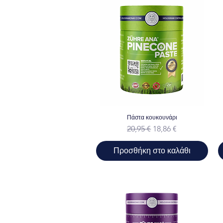
Πάστα κουκουνάρι
Κανονική τιμή
Τιμή Έκπτωσης
20,95 €
18,86 €
Προσθήκη στο καλάθι