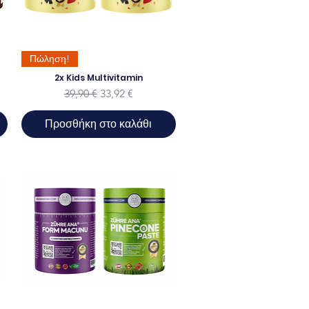
Πώληση!
2x Kids Multivitamin
ης
Κανονική τιμή
Τιμή Έκπτωσης
39,90 €
33,92 €
Προσθήκη στο καλάθι