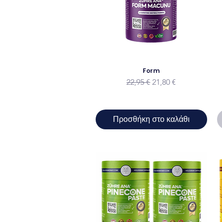
Form
Κανονική τιμή
Τιμή Έκπτωσης
22,95 €
21,80 €
Προσθήκη στο καλάθι