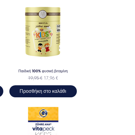
Παιδική 100% φυσική βιταμίνη
ης
Κανονική τιμή
Τιμή Έκπτωσης
19,95 €
17,96 €
Προσθήκη στο καλάθι