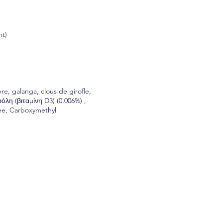
nt)
, galanga, clous de girofle,
λη (βιταμίνη D3) (0,006%) ,
sée, Carboxymethyl