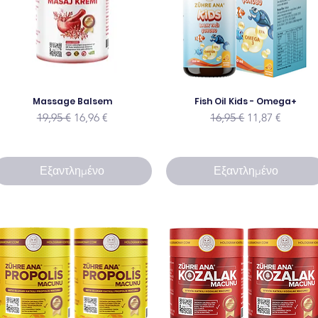
Massage Balsem
Fish Oil Kids - Omega+
Κανονική τιμή
Τιμή Έκπτωσης
Κανονική τιμή
Τιμή Έκπτωσ
19,95 €
16,96 €
16,95 €
11,87 €
Εξαντλημένο
Εξαντλημένο