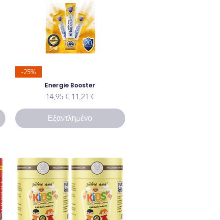
-25%
ης
Energie Booster
Κανονική τιμή
Τιμή Έκπτωσης
14,95 €
11,21 €
Εξαντλημένο