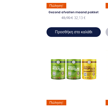
Πώληση!
Gezond afvallen maand pakket
Κανονική τιμή
Τιμή Έκπτωσης
45,90 €
32,13 €
Προσθήκη στο καλάθι
Πώληση!