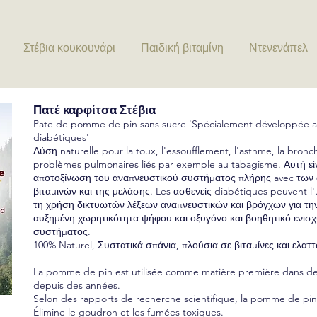
Στέβια κουκουνάρι
Παιδική βιταμίνη
Ντενενάπελ
Πατέ καρφίτσα Στέβια
Pate de pomme de pin sans sucre 'Spécialement développée av
diabétiques'
Λύση naturelle pour la toux, l'essoufflement, l'asthme, la bronc
problèmes pulmonaires liés par exemple au tabagisme. Αυτή εί
αποτοξίνωση του αναπνευστικού συστήματος πλήρης avec των 
βιταμινών και της μελάσης. Les ασθενείς diabétiques peuvent l'u
τη χρήση δικτυωτών λέξεων αναπνευστικών και βρόγχων για την
αυξημένη χωρητικότητα ψήφου και οξυγόνο και βοηθητικό ενισ
συστήματος.
100% Naturel, Συστατικά σπάνια, πλούσια σε βιταμίνες και ελατ
La pomme de pin est utilisée comme matière première dans 
depuis des années.
Selon des rapports de recherche scientifique, la pomme de pin
Élimine le goudron et les fumées toxiques.