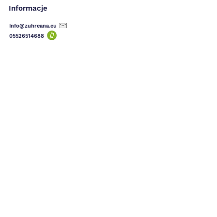
Informacje
Info@zuhreana.eu
05526514
688
(10k)
Alenn
I have used the product before, I am
satisfied, I ordered 2 more, the effect is felt
even in the first use, I definitely recommend
it, and thank you very much for the gift you
sent with it ✨