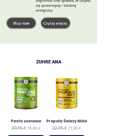
odporność oraz sprawia, że czujesz
się sprawniejszy i bardziej
energiczny.
Buy now
Czytaj więcej
ZUHRE ANA
Pasta sosnowa
Propolis Świeży Miód
Regularna cena
Cena rabatowa
Regularna cena
Cena rabatowa
20,95 €
22,95 €
18,86 €
21,80 €