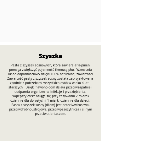
Szyszka
Pasta z szyszek sosnowych, która zawiera alfa-pinen,
pomaga zwiększyć pojemność tlenową płuc. Wzmacnia
układ odpornościowy dzięki 100% naturalnej zawartości
Zawartość pasty z szyszek sosny została zaprojektowana
zgodnie z potrzebami wszystkich osób w wieku 4 lat i
starszych.
Dzięki flawonoidom działa przeciwzapalnie i
uodparnia organizm na infekcje i przeziębienia.
Najlepszy efekt osiąga się przy zażywaniu 2 miarek
dziennie dla dorosłych i 1 miarki dziennie dla dzieci.
Pasta z szyszek sosny (dżem) jest przeciwwirusowa,
przeciwdrobnoustrojowa, przeciwpasożytnicza i silnym
przeciwutleniaczem.