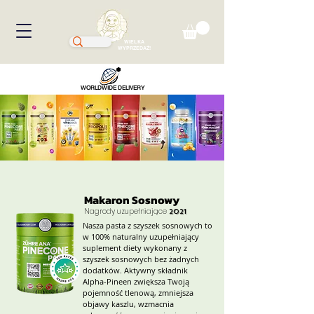
WIELKA
WYPRZEDAŻ!
WORLDWIDE DELIVERY
Makaron Sosnowy
Nagrody uzupełniające
2021
Nasza pasta z szyszek sosnowych to
w 100% naturalny uzupełniający
suplement diety wykonany z
szyszek sosnowych bez żadnych
dodatków. Aktywny składnik
Alpha-Pineen zwiększa Twoją
pojemność tlenową, zmniejsza
objawy kaszlu, wzmacnia