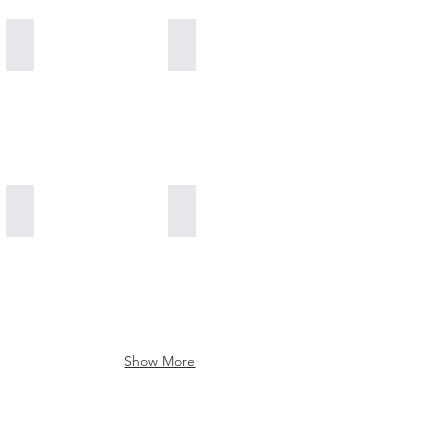
Pinecone Paste
Special for Kids 100% Natural Vitamins
Pinecone Stevia 100% Natural
100% Natural Antibiotic Propolis Honey
Show More