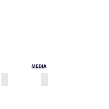
MEDIA
Zuhreana Store Worldwide Delivery
Alpha Pinene for incredible breath