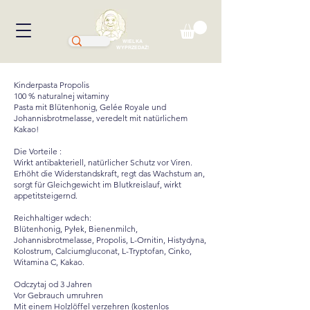
WIELKA
WYPRZEDAŻ!
Kinderpasta Propolis
100 % naturalnej witaminy
Pasta mit Blütenhonig, Gelée Royale und
Johannisbrotmelasse, veredelt mit natürlichem
Kakao!
Die Vorteile :
Wirkt antibakteriell, natürlicher Schutz vor Viren.
Erhöht die Widerstandskraft, regt das Wachstum an,
sorgt für Gleichgewicht im Blutkreislauf, wirkt
appetitsteigernd.
Reichhaltiger wdech:
Blütenhonig, Pyłek, Bienenmilch,
Johannisbrotmelasse, Propolis, L-Ornitin, Histydyna,
Kolostrum, Calciumgluconat, L-Tryptofan, Cinko,
Witamina C, Kakao.
Odczytaj od 3 Jahren
Vor Gebrauch umruhren
Mit einem Holzlöffel verzehren (kostenlos