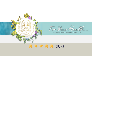
(10k)
Alenn
I have used the product before, I am
satisfied, I ordered 2 more, the effect is felt
even in the first use, I definitely recommend
it, and thank you very much for the gift you
sent with it ✨
Share your experience...
First Name