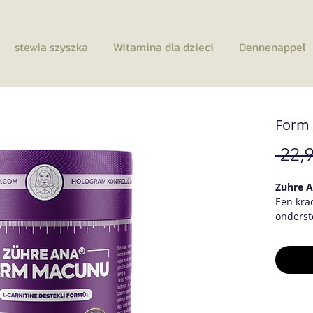
stewia szyszka
Witamina dla dzieci
Dennenappel
Form
 22,9
Zuhre 
Een kra
onderst
Natuurl
Rozemar
Maïszijd
carniti
Tragaca
Groene 