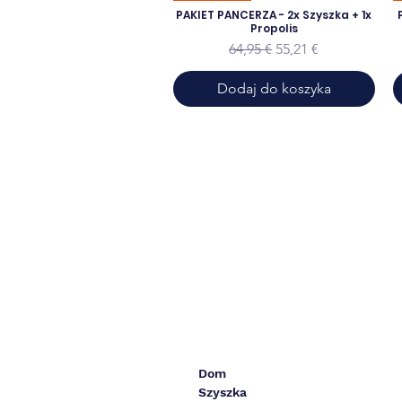
PAKIET PANCERZA - 2x Szyszka + 1x
Propolis
Regularna cena
Cena rabatowa
64,95 €
55,21 €
Dodaj do koszyka
Dom
Szyszka