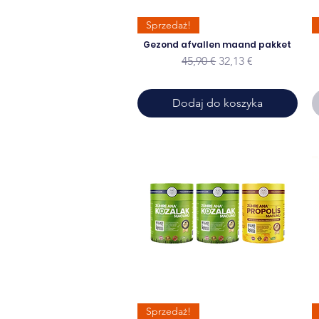
Sprzedaż!
Gezond afvallen maand pakket
Regularna cena
Cena rabatowa
45,90 €
32,13 €
Dodaj do koszyka
Sprzedaż!