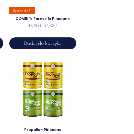
Sprzedaż!
COMBI 1x Form + 1x Pinecone
Regularna cena
Cena rabatowa
43,90 €
37,32 €
a
Dodaj do koszyka
Propolis - Pinecone