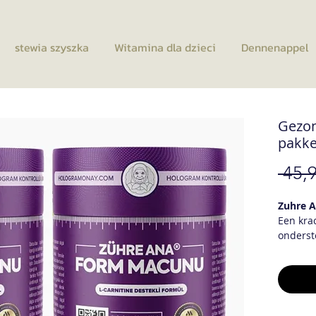
stewia szyszka
Witamina dla dzieci
Dennenappel
Gezon
pakke
 45,9
Zuhre 
Een kra
onderst
Natuurl
Rozemar
Maïszijd
carniti
Tragaca