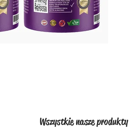
Groene 
Abrikoz
100%
Rijk
Stim
Verm
Heer
Bewaar 
Buiten 
verpakk
Gebruik
Aanbevo
Consump
ochtend
Roeren m
Wszystkie nasze produkty
consum