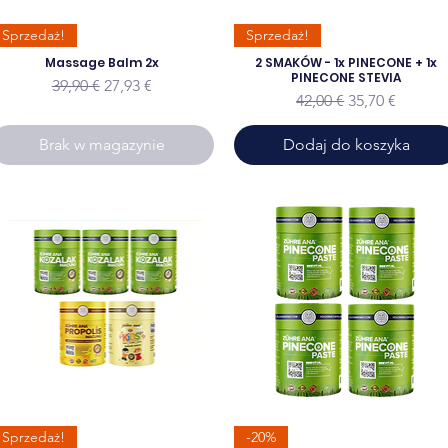
Sprzedaż!
Sprzedaż!
Massage Balm 2x
2 SMAKÓW - 1x PINECONE + 1x
PINECONE STEVIA
Regularna cena
Cena rabatowa
39,90 €
27,93 €
Regularna cena
Cena rabatow
42,00 €
35,70 €
Brak w magazynie
Dodaj do koszyka
Sprzedaż!
-20%