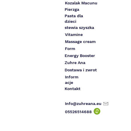
Kozalak Macunu
Pierzga
Pasta dla
dzieci
stewia szyszka
Vitamine
Massage cream
Form
Energy Booster
Zuhre Ana
Dostawa i zwrot
Inform
acje
Kontakt
Info@zuhreana.eu
05526514
688