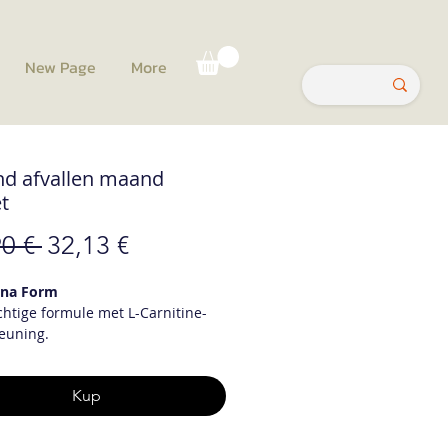
New Page
More
d afvallen maand
t
Regularna
Cena
0 € 
32,13 €
cena
Rabatowa
Ana Form
chtige formule met L-Carnitine-
euning.
ijke ingredienten: Bosbes,
ijn, Heide, Kersenstengel,
Kup
e, Wittedoorn, Artisjok, L-
ne (4,16%), Sandalozgom,
nth, Kaneel, Chroompicolinaat,