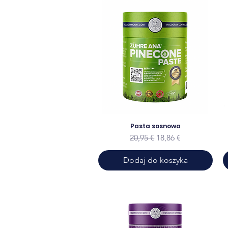
Pasta sosnowa
Regularna cena
Cena rabatowa
20,95 €
18,86 €
Dodaj do koszyka