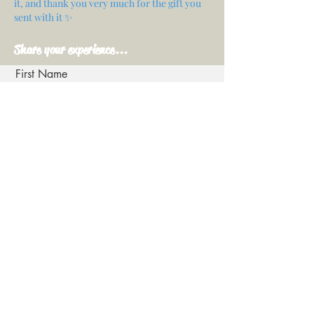
it, and thank you very much for the gift you
sent with it ✨
Share your experience...
First Name
Email
Your opinion...
Rate Our Services
Share