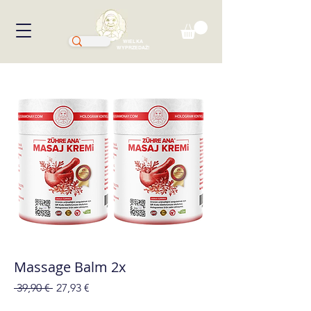
WIELKA
WYPRZEDAŻ!
Massage Balm 2x
Regularna
Cena
 39,90 € 
27,93 €
cena
Rabatowa