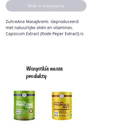
Brak w magazynie
ZuhreAna Masajkremi. Geproduceerd
met natuurlijke oliën en vitamines.
Capsicum Extract (Rode Peper Extract) is
een natuurlijk product dat masserend
moet worden aangebracht.
6 verschillende oliën en vitamines.
Verlicht gewrichtspijn
Wszystkie nasze
Verlicht spierpijn
produkty
Gebruiksinformatie
Masseer het geschikte hoeveelheid
creme op de gewenste gebieden. Na het
aanbrengen moeten de handen met veel
water worden gewassen en uit de buurt
van de ogen worden gehouden.
Inhoud