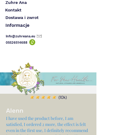
Zuhre Ana
Kontakt
Dostawa i zwrot
Informacje
Info@zuhreana.eu
05526514
688
(10k)
Alenn
I have used the product before, I am
satisfied, I ordered 2 more, the effect is felt
even in the first use, I definitely recommend