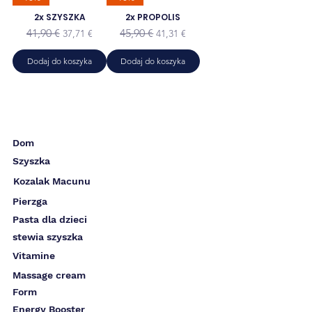
2x SZYSZKA
2x PROPOLIS
Regularna cena
Cena rabatowa
Regularna cena
Cena rabatowa
41,90 €
45,90 €
37,71 €
41,31 €
Dodaj do koszyka
Dodaj do koszyka
Dom
Szyszka
Kozalak Macunu
Pierzga
Pasta dla dzieci
stewia szyszka
Vitamine
Massage cream
Form
Energy Booster