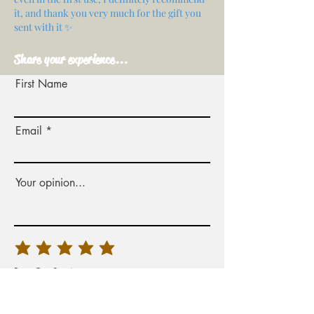
it, and thank you very much for the gift you
sent with it ✨
Share your experience...
First Name
Email
Your opinion...
Rate Our Services
Share