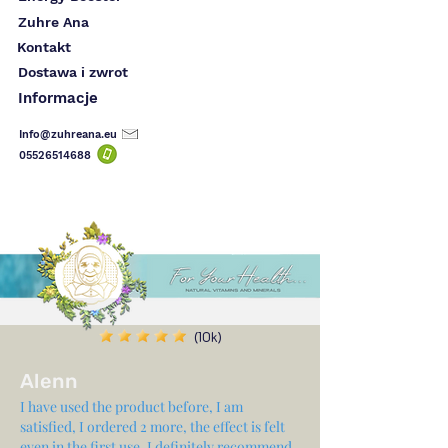
Zuhre Ana
Kontakt
Dostawa i zwrot
Informacje
Info@zuhreana.eu
05526514
688
(10k)
Alenn
I have used the product before, I am
satisfied, I ordered 2 more, the effect is felt
even in the first use, I definitely recommend