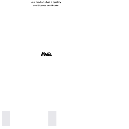
our products has a quality
and license certificate.
Media
Worldwide Delivery
100% Organic Generation