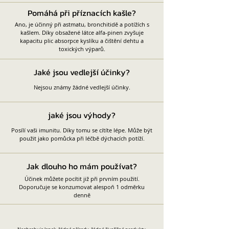
Pomáhá při příznacích kašle?
Ano, je účinný při astmatu, bronchitidě a potížích s
kašlem. Díky obsažené látce alfa-pinen zvyšuje
kapacitu plic absorpce kyslíku a čištění dehtu a
toxických výparů.
Jaké jsou vedlejší účinky?
Nejsou známy žádné vedlejší účinky.
jaké jsou výhody?
Posílí vaši imunitu. Díky tomu se cítíte lépe. Může být
použit jako pomůcka při léčbě dýchacích potíží.
Jak dlouho ho mám používat?
Účinek můžete pocítit již při prvním použití.
Doporučuje se konzumovat alespoň 1 odměrku
denně