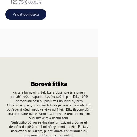
Běžná cena
Zvýhodněná cena
125,75 €
88,03 €
Přidat do košíku
Borová šiška
Pasta z borových šišek, která obsahuje alfa-pinen,
pomáhá zvýšit kapacitu kyslíku vašich plic. Díky 100%
přírodnímu obsahu posílí váš imunitní systém
Obsah naší pasty z borových šišek je navržen v souladu s
potřebami všech osob ve věku od 4 let.
Díky flavonoidům
má protizánětlivé vlastnosti a činí vaše tělo odolnějším
vůči infekcím a nachlazení.
Nejlepšího účinku se dosáhne při užívání 2 odměrek
denně u dospělých a 1 odměrky denně u dětí.
Pasta z
borových šišek (džem) je antivirová, antimikrobiální,
antiparazitická a silný antioxidant.