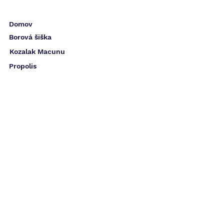
Domov
Borová šiška
Kozalak Macunu
Propolis
Dětská pasta
Stévie z borové šišky
Vitamine
Massage cream
Form
Energy Booster
Zuhre Ana
Kontakt
Doručení a vrácení
Info
Info@zuhreana.eu
05526514
688