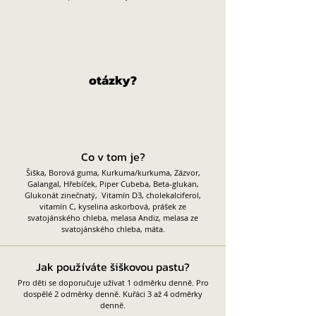
otázky?​
Co v tom je?
Šiška, Borová guma, Kurkuma/kurkuma, Zázvor,
Galangal, Hřebíček, Piper Cubeba, Beta-glukan,
Glukonát zinečnatý, Vitamín D3, cholekalciferol,
vitamín C, kyselina askorbová, prášek ze
svatojánského chleba, melasa Andiz, melasa ze
svatojánského chleba, máta.
Jak používáte šiškovou pastu?
Pro děti se doporučuje užívat 1 odměrku denně. Pro
dospělé 2 odměrky denně. Kuřáci 3 až 4 odměrky
denně.