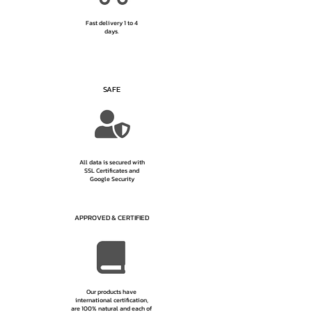
Fast delivery 1 to 4
days.
SAFE
All data is secured with
SSL Certificates and
Google Security
APPROVED & CERTIFIED
Our products have
international certification,
are 100% natural and each of