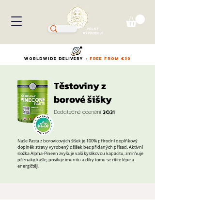
VELKÝ
VÝPRODEJ!
WORLDWIDE DELIVERY -
FREE FROM €30
Těstoviny z
borové šišky
Dodatečné ocenění
2021
Naše Pasta z borovicových šišek je 100% přírodní doplňkový
doplněk stravy vyrobený z šišek bez přidaných přísad. Aktivní
složka Alpha-Pineen zvyšuje vaši kyslíkovou kapacitu, zmírňuje
příznaky kašle, posiluje imunitu a díky tomu se cítíte lépe a
energičtěji.