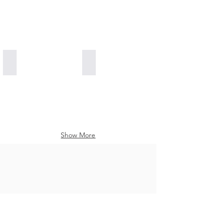
Health and Happiness go hand in hand
Propolis Honey Delicious Taste
Show More