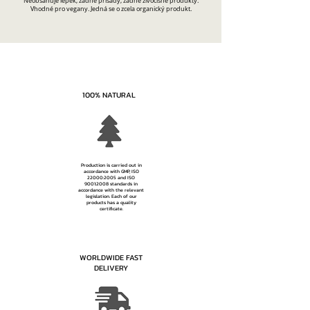
Neobsahuje lepek, žádné přísady, žádné živočišné produkty.
Vhodné pro vegany. Jedná se o zcela organický produkt.
100% NATURAL
Production is carried out in
accordance with GMP, ISO
22000:2005 and ISO
9001:2008 standards in
accordance with the relevant
legislation. Each of our
products has a quality
certificate.
WORLDWIDE FAST
DELIVERY