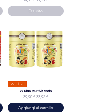
Esaurito
Vendita!
2x Kids Multivitamin
to
Prezzo regolare
Prezzo scontato
39,90 €
33,92 €
Aggiungi al carrello