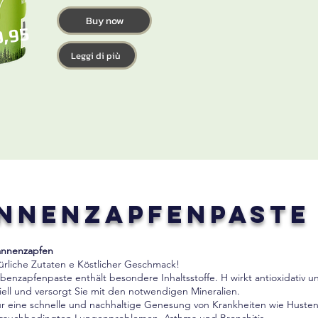
Buy now
0,95
Leggi di più
nnenzapfenpaste
Tannenzapfen
ürliche Zutaten e Köstlicher Geschmack!
benzapfenpaste enthält besondere Inhaltsstoffe. H wirkt antioxidativ u
iell und versorgt Sie mit den notwendigen Mineralien.
für eine schnelle und nachhaltige Genesung von Krankheiten wie Husten