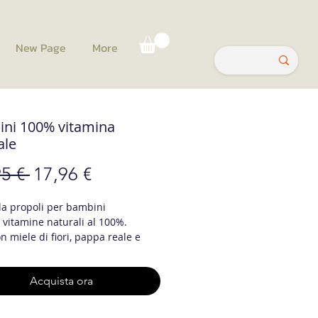
New Page
More
ni 100% vitamina
ale
Prezzo
Prezzo
5 € 
17,96 €
regolare
scontato
lla propoli per bambini
i vitamine naturali al 100%.
n miele di fiori, pappa reale e
di carruba glorificata con cacao
e!
Acquista ora
ni lo adorano
gi :