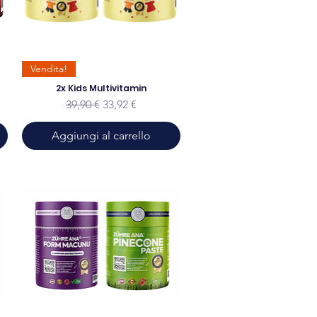
Vendita!
2x Kids Multivitamin
to
Prezzo regolare
Prezzo scontato
39,90 €
33,92 €
Aggiungi al carrello