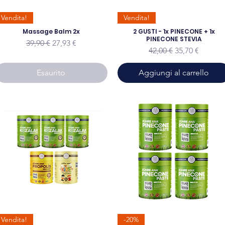
Vendita!
Vendita!
Massage Balm 2x
2 GUSTI - 1x PINECONE + 1x
PINECONE STEVIA
Prezzo regolare
Prezzo scontato
39,90 €
27,93 €
Prezzo regolare
Prezzo sconta
42,00 €
35,70 €
Esaurito
Aggiungi al carrello
Vendita!
-20%