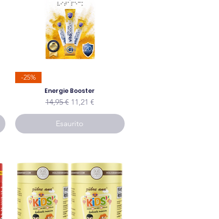
-25%
to
Energie Booster
Prezzo regolare
Prezzo scontato
14,95 €
11,21 €
Esaurito