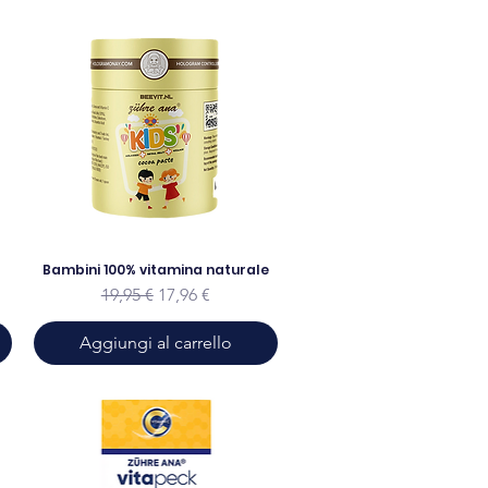
Bambini 100% vitamina naturale
to
Prezzo regolare
Prezzo scontato
19,95 €
17,96 €
Aggiungi al carrello