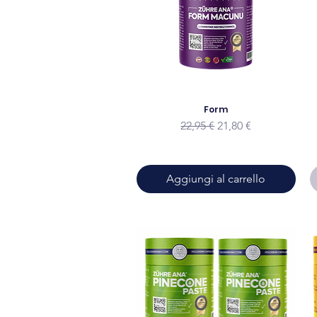
Form
Prezzo regolare
Prezzo scontato
22,95 €
21,80 €
Aggiungi al carrello