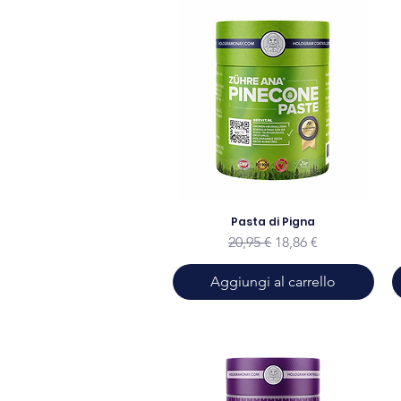
Pasta di Pigna
Prezzo regolare
Prezzo scontato
20,95 €
18,86 €
Aggiungi al carrello