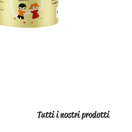
Ha un e
naturale
Aumenta 
sviluppo
crescita
sanguign
Aiuta a
le riser
contenut
Contenut
Miele di
di carru
colostro
Cinko, v
Tutti i nostri prodotti