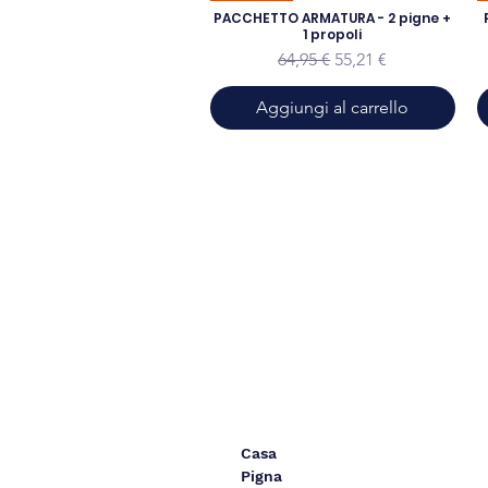
PACCHETTO ARMATURA - 2 pigne +
1 propoli
Prezzo regolare
Prezzo scontato
64,95 €
55,21 €
Aggiungi al carrello
Casa
Pigna