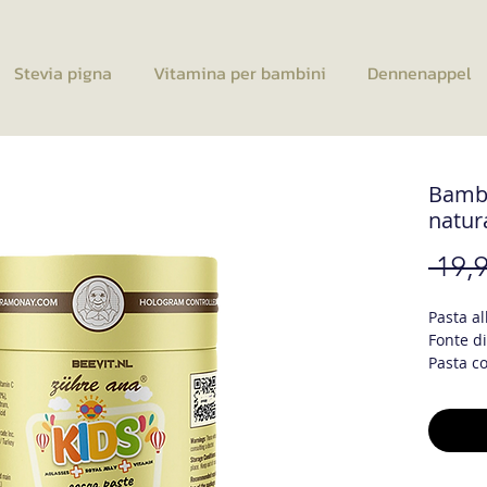
Stevia pigna
Vitamina per bambini
Dennenappel
Bambi
natur
 19,9
Pasta a
Fonte d
Pasta co
melassa 
natural
I bambi
I vantag