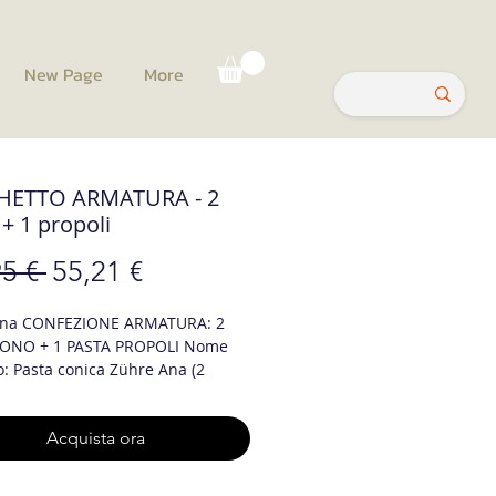
New Page
More
HETTO ARMATURA - 2
 + 1 propoli
Prezzo
Prezzo
5 € 
55,21 €
regolare
scontato
Ana CONFEZIONE ARMATURA: 2
CONO + 1 PASTA PROPOLI Nome
o: Pasta conica Zühre Ana (2
tilizzo: 2 cucchiaini al giorno sono
ti per gli adulti.
Acquista ora