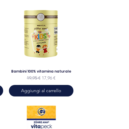
Bambini 100% vitamina naturale
to
Prezzo regolare
Prezzo scontato
19,95 €
17,96 €
Aggiungi al carrello