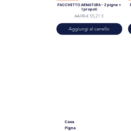
PACCHETTO ARMATURA - 2 pigne +
1 propoli
Prezzo regolare
Prezzo scontato
64,95 €
55,21 €
Aggiungi al carrello
Casa
Pigna