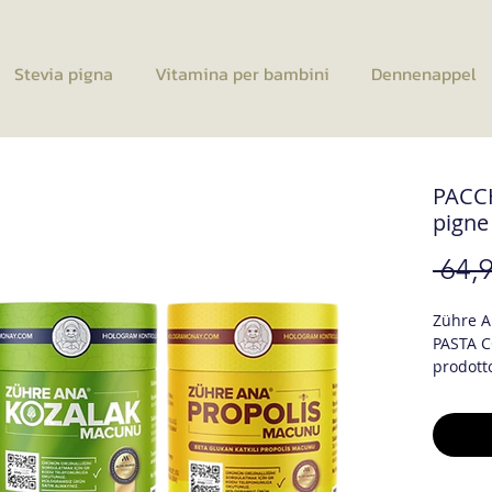
Stevia pigna
Vitamina per bambini
Dennenappel
PACC
pigne
 64,9
Zühre 
PASTA 
prodott
pezzi) U
sufficien