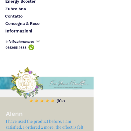
Energy Booster
Zuhre Ana
Contatto
Consegna & Reso
Informazioni
Info@zuhreana.eu
05526514
688
(10k)
Alenn
I have used the product before, I am
satisfied, I ordered 2 more, the effect is felt