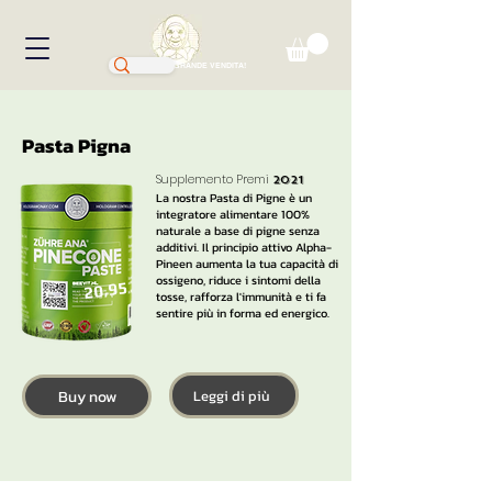
GRANDE VENDITA!
Pasta Pigna
Supplemento Premi
2021
La nostra Pasta di Pigne è un
integratore alimentare 100%
naturale a base di pigne senza
additivi. Il principio attivo Alpha-
Pineen aumenta la tua capacità di
ossigeno, riduce i sintomi della
20,95
tosse, rafforza l'immunità e ti fa
sentire più in forma ed energico.
Buy now
Leggi di più