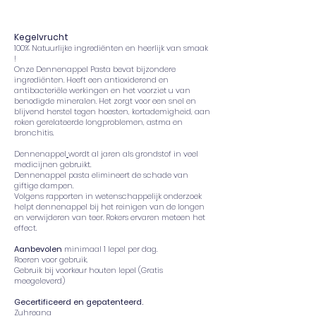
Kegelvrucht
100% Natuurlijke ingrediënten en heerlijk van smaak
!
Onze Dennenappel Pasta bevat bijzondere
ingrediënten. Heeft een antioxiderend en
antibacteriële werkingen en het voorziet u van
benodigde mineralen. Het zorgt voor een snel en
blijvend herstel tegen hoesten, kortademigheid, aan
roken gerelateerde longproblemen, astma en
bronchitis.
Dennenappel
wordt al jaren als grondstof in veel
medicijnen gebruikt.
Dennenappel pasta elimineert de schade van
giftige dampen.
Volgens rapporten in wetenschappelijk onderzoek
helpt dennenappel bij het reinigen van de longen
en verwijderen van teer. Rokers ervaren meteen het
effect.
Aanbevolen
minimaal 1 lepel per dag.
Roeren voor gebruik.
Gebruik bij voorkeur houten lepel (Gratis
meegeleverd)
Gecertificeerd en gepatenteerd.
Zuhreana