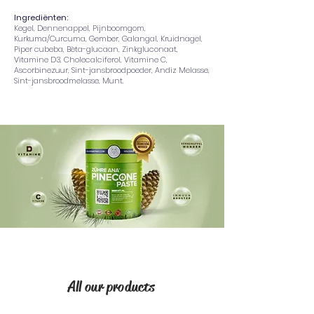
Ingrediënten:
Kegel, Dennenappel, Pijnboomgom,
Kurkuma/Curcuma, Gember, Galangal, Kruidnagel,
Piper cubeba, Bèta-glucaan, Zinkgluconaat,
Vitamine D3, Cholecalciferol, Vitamine C,
Ascorbinezuur, Sint-jansbroodpoeder, Andiz Melasse,
Sint-jansbroodmelasse, Munt.
All our products