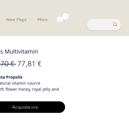
New Page
More
ds Multivitamin
Prezzo
Prezzo
,70 € 
77,81 €
regolare
scontato
sta Propolis
tural vitamin source
th flower honey, royal jelly and
lasses glorified with natural
ids love it.
Acquista ora
antages :
ntibacterial effect, natural way of
ng against viruses.