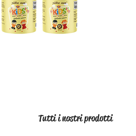
Increase
childre
growth, 
same ti
Helps k
the body
content
Rich co
Flower H
Molasses
Colostr
Tryptoph
Tutti i nostri prodotti