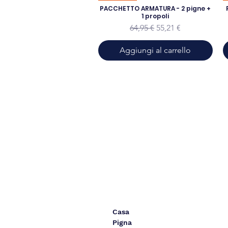
PACCHETTO ARMATURA - 2 pigne +
1 propoli
Prezzo regolare
Prezzo scontato
64,95 €
55,21 €
Aggiungi al carrello
Casa
Pigna