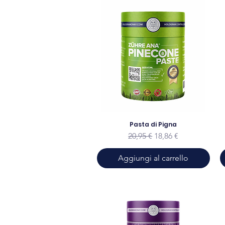
Pasta di Pigna
Prezzo regolare
Prezzo scontato
20,95 €
18,86 €
Aggiungi al carrello