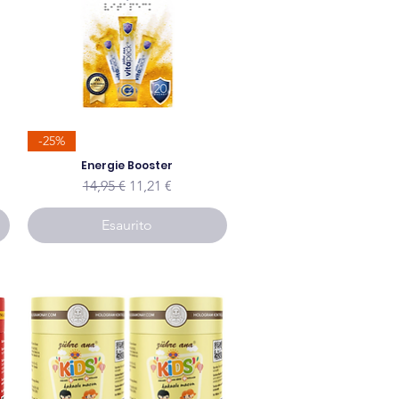
-25%
to
Energie Booster
Prezzo regolare
Prezzo scontato
14,95 €
11,21 €
Esaurito