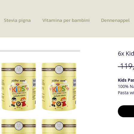
Stevia pigna
Vitamina per bambini
Dennenappel
6x Ki
 119
Kids Pa
100% Na
Pasta wi
carob mo
cocoa! K
The adv
Has an a
protecti