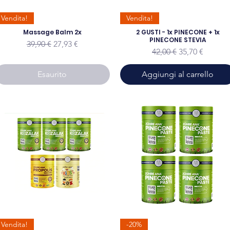
Vendita!
Vendita!
Massage Balm 2x
2 GUSTI - 1x PINECONE + 1x
PINECONE STEVIA
Prezzo regolare
Prezzo scontato
39,90 €
27,93 €
Prezzo regolare
Prezzo sconta
42,00 €
35,70 €
Esaurito
Aggiungi al carrello
Vendita!
-20%