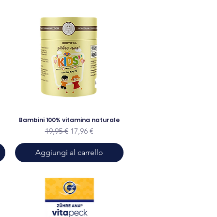
Bambini 100% vitamina naturale
to
Prezzo regolare
Prezzo scontato
19,95 €
17,96 €
Aggiungi al carrello