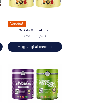
Vendita!
2x Kids Multivitamin
to
Prezzo regolare
Prezzo scontato
39,90 €
33,92 €
Aggiungi al carrello