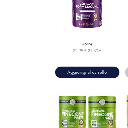
Form
Prezzo regolare
Prezzo scontato
22,95 €
21,80 €
Aggiungi al carrello