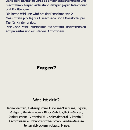
Dank der Flavonoide wirkt es entzündungshemmend und
macht Ihren Körper widerstandsfähiger gegen Infektionen
und Erkältungen.
Die beste Wirkung wird bei der Einnahme von 2
Messlöffeln pro Tag für Erwachsene und 1 Messlöffel pro
Tag für Kinder erzielt.
Pine Cone Paste (Marmelade) ist antiviral, antimikrobiell,
antiparasitär und ein starkes Antioxidans.
Fragen?​
Was ist drin?
Tannenzapfen, Kieferngummi, Kurkuma/Curcuma, Ingwer,
Galgant, Gewürznelken, Piper Cubeba, Beta-Glucan,
Zinkgluconat, Vitamin D3, Cholecalciferol, Vitamin C,
Ascorbinsäure, Johannisbrotkernmehl, Andiz-Melasse,
Johannisbrotkernmelasse, Minze.