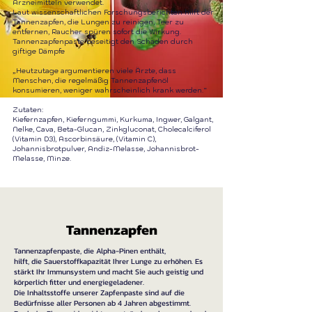
Arzneimitteln verwendet.
Laut wissenschaftlichen Forschungsberichten hilft der
Tannenzapfen, die Lungen zu reinigen, Teer zu
entfernen, Raucher spüren sofort die Wirkung.
Tannenzapfenpaste beseitigt den Schaden durch
giftige Dämpfe
„Heutzutage argumentieren viele Ärzte, dass
Menschen, die regelmäßig Tannenzapfenöl
konsumieren, weniger wahrscheinlich krank werden.“
Zutaten:
Kiefernzapfen, Kieferngummi, Kurkuma, Ingwer, Galgant,
Nelke, Cava, Beta-Glucan, Zinkgluconat, Cholecalciferol
(Vitamin D3), Ascorbinsäure, (Vitamin C),
Johannisbrotpulver, Andiz-Melasse,
Johannisbrot-
Melasse, Minze.
Tannenzapfen
Tannenzapfenpaste, die Alpha-Pinen enthält,
hilft, die Sauerstoffkapazität Ihrer Lunge zu erhöhen. Es
stärkt Ihr Immunsystem und macht Sie auch geistig und
körperlich fitter und energiegeladener.
Die Inhaltsstoffe unserer Zapfenpaste sind auf die
Bedürfnisse aller Personen ab 4 Jahren abgestimmt.