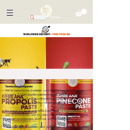
BIG SALE!
WORLDWIDE DELIVERY -
FREE FROM €30
Tannenzapfenpaste
100 % natürliche Zutaten und köstlicher Geschmack!
Unsere Zirbenzapfenpaste enthält besondere
Inhaltsstoffe. H wirkt antioxidativ und antibakteriell
und versorgt Sie mit den notwendigen Mineralien.
Es sorgt für eine schnelle und nachhaltige Genesung
von Krankheiten wie Husten, Atemnot, rauchbedingten
Lungenproblemen, Asthma und Bronchitis.
Tannenzapfen werden seit Jahren als Rohstoff in vielen