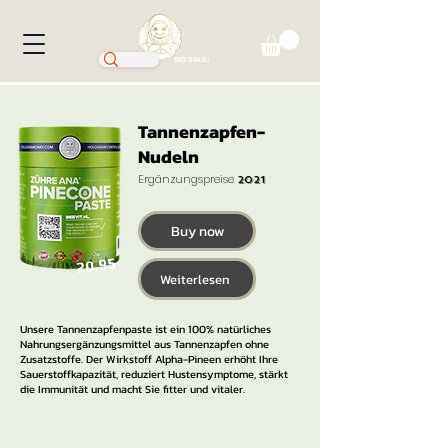
BIG SALE!
Tannenzapfen-
Nudeln
Ergänzungspreise
2021
Buy now
20,95
Weiterlesen
Unsere Tannenzapfenpaste ist ein 100% natürliches
Nahrungsergänzungsmittel aus Tannenzapfen ohne
Zusatzstoffe. Der Wirkstoff Alpha-Pineen erhöht Ihre
Sauerstoffkapazität, reduziert Hustensymptome, stärkt
die Immunität und macht Sie fitter und vitaler.