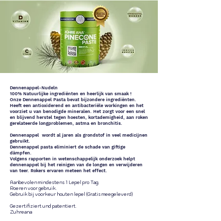
Dennenappel-Nudeln
100% Natuurlijke ingrediënten en heerlijk van smaak !
Onze Dennenappel Pasta bevat bijzondere ingrediënten.
Heeft een antioxiderend en antibacteriële workingen en het
voorziet u van benodigde mineralen. Het zorgt voor een snel
en blijvend herstel tegen hoesten, kortademigheid, aan roken
gerelateerde longproblemen, astma en bronchitis.
Dennenappel
wordt al jaren als grondstof in veel medicijnen
gebruikt.
Dennenappel pasta eliminiert de schade van giftige
dämpfen.
Volgens rapporten in wetenschappelijk onderzoek helpt
dennenappel bij het reinigen van de longen en verwijderen
van teer. Rokers ervaren meteen het effect.
Aanbevolen mindestens 1 Lepel pro Tag.
Roeren voor gebruik.
Gebruik bij voorkeur houten lepel (Gratis meegeleverd)
Gezertifiziert und patentiert.
Zuhreana