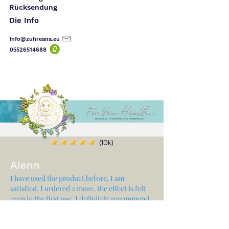
Rücksendung
Die Info
Info@zuhreana.eu
05526514
688
(10k)
Alenn
I have used the product before, I am
satisfied, I ordered 2 more, the effect is felt
even in the first use, I definitely recommend
it, and thank you very much for the gift you
sent with it ✨