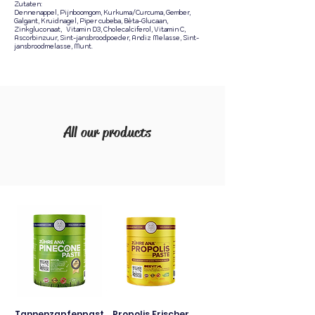
Zutaten:
Dennenappel, Pijnboomgom, Kurkuma/Curcuma, Gember,
Galgant, Kruidnagel, Piper cubeba, Bèta-Glucaan,
Zinkgluconaat,
Vitamin D3, Cholecalciferol, Vitamin C,
Ascorbinzuur, Sint-jansbroodpoeder, Andiz Melasse, Sint-
jansbroodmelasse, Munt.
All our products
Tannenzapfenpast
Propolis Frischer