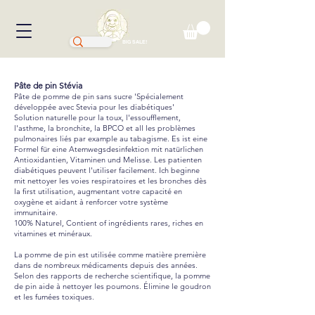
BIG SALE!
Pâte de pin Stévia
Pâte de pomme de pin sans sucre 'Spécialement
développée avec Stevia pour les diabétiques'
Solution naturelle pour la toux, l'essoufflement,
l'asthme, la bronchite, la BPCO et all les problèmes
pulmonaires liés par example au tabagisme. Es ist eine
Formel für eine Atemwegsdesinfektion mit natürlichen
Antioxidantien, Vitaminen und Melisse. Les patienten
diabétiques peuvent l'utiliser facilement. Ich beginne
mit nettoyer les voies respiratoires et les bronches dès
la first utilisation, augmentant votre capacité en
oxygène et aidant à renforcer votre système
immunitaire.
100% Naturel, Contient of ingrédients rares, riches en
vitamines et minéraux.
La pomme de pin est utilisée comme matière première
dans de nombreux médicaments depuis des années.
Selon des rapports de recherche scientifique, la pomme
de pin aide à nettoyer les poumons. Élimine le goudron
et les fumées toxiques.