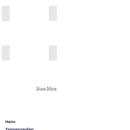
Pinecone Paste
Special for Kids 100% Natural Vitamins
Pinecone Stevia 100% Natural
100% Natural Antibiotic Propolis Honey
Show More
Heim
Tannenzapfen