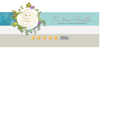
(10k)
Alenn
I have used the product before, I am
satisfied, I ordered 2 more, the effect is felt
even in the first use, I definitely recommend
it, and thank you very much for the gift you
sent with it ✨
Share your experience...
First Name
Email