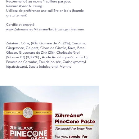
Recommandé au moins 1 cuillère par jour.
Remuer Avant Nutzung.
Utilisez de préférence une cuillère en bois (fournie
gratuitement)
Certifié et breveté.
www.Zuhreana.eu
Vitamine/Ergänzungen Premium.
Zutaten : Cône, (4%), Gomme de Pin (2%), Curcuma,
Gingembre, Galgant, Clous de Girofle, Kava, Beta-
Glucan, Gluconate de Zink (2%), Cholécalciférol
(Vitamin D3) (0,006%) , Acide Ascorbique (Vitamin C),
Poudre de Caroube, Eau deionisée, Carboxymethyl
(épaississant), Stevia (édulcorant), Menthe.