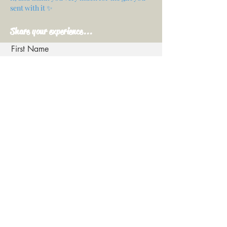
sent with it ✨
Share your experience...
First Name
Email
Your opinion...
Rate Our Services
Share