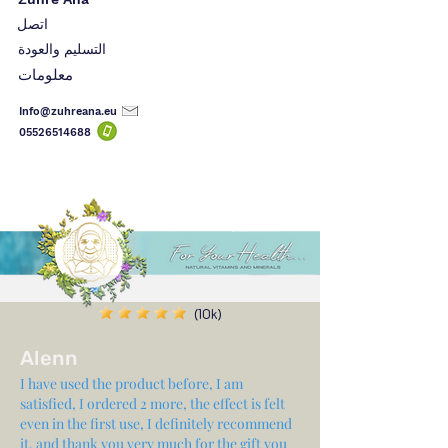
اتصل
التسليم والعودة
معلومات
Info@zuhreana.eu
05526514
688
(10k)
Alenn
I have used the product before, I am
satisfied, I ordered 2 more, the effect is felt
even in the first use, I definitely recommend
it, and thank you very much for the gift you