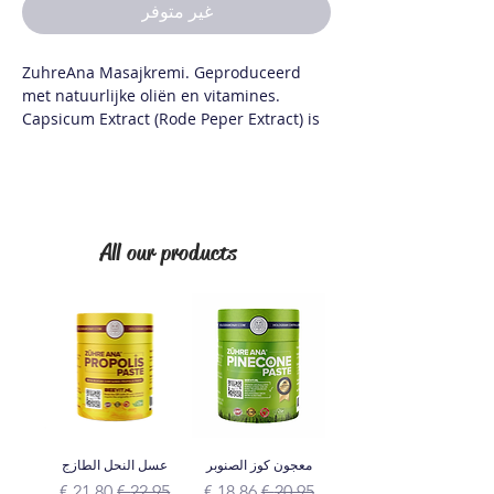
غير متوفر
ZuhreAna Masajkremi. Geproduceerd
met natuurlijke oliën en vitamines.
Capsicum Extract (Rode Peper Extract) is
een natuurlijk product dat masserend
moet worden aangebracht.
6 verschillende oliën en vitamines.
Verlicht gewrichtspijn
All our products
Verlicht spierpijn
Gebruiksinformatie
Masseer het geschikte hoeveelheid
creme op de gewenste gebieden. Na het
aanbrengen moeten de handen met veel
water worden gewassen en uit de buurt
van de ogen worden gehouden.
معجون كوز الصنوبر
عسل النحل الطازج
Inhoud
Gedeïoniseerd water, glycerine, tijmolie,
سعر عادي
سعر البيع
سعر عادي
سعر البيع