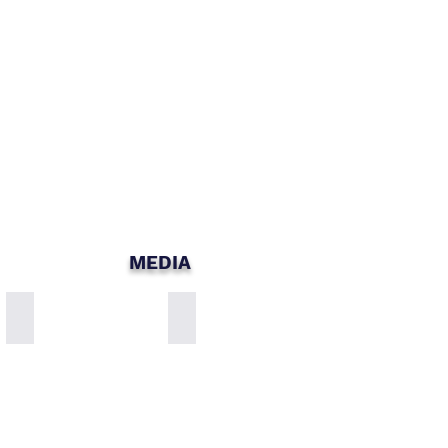
MEDIA
Zuhreana Store Worldwide Delivery
Alpha Pinene for incredible breath