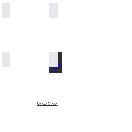
Pinecone Paste
Special for Kids 100% Natural Vitamins
Pinecone Stevia 100% Natural
100% Natural Antibiotic Propolis Honey
Show More