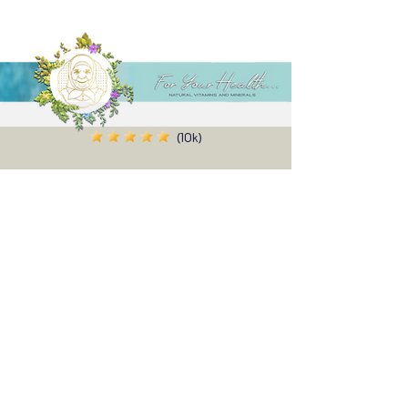
(10k)
Alenn
I have used the product before, I am
satisfied, I ordered 2 more, the effect is felt
even in the first use, I definitely recommend
it, and thank you very much for the gift you
sent with it ✨
Share your experience...
First Name