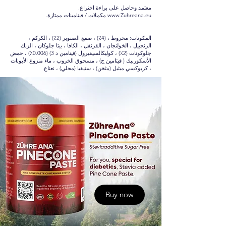
معتمد وحاصل على براءة اختراع.
www.Zuhreana.eu
مكملات / فيتامينات ممتازة.
المكونات: مخروط ، (4٪) ، صمغ الصنوبر (2٪) ، الكركم ،
الزنجبيل ، الخولنجان ، القرنفل ، الكافا ، بيتا جلوكان ، الزنك
جلوكونات (2٪) ، كوليكالسيفيرول (فيتامين د 3) (0.006٪) ، حمض
الأسكوربيك ( فيتامين ج) ، مسحوق الخروب ، ماء منزوع الأيونات
، كربوكسي ميثيل (مثخن) ، ستيفيا (محلي) ، نعناع.
Buy now