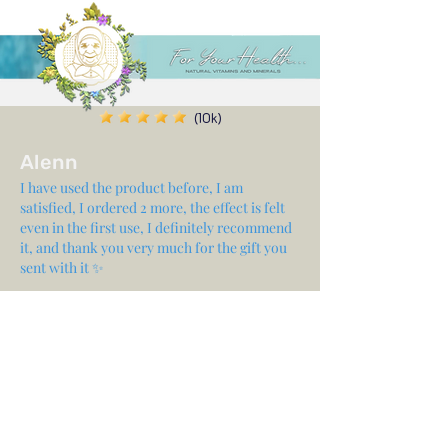
(10k)
Alenn
I have used the product before, I am
satisfied, I ordered 2 more, the effect is felt
even in the first use, I definitely recommend
it, and thank you very much for the gift you
sent with it ✨
Share your experience...
First Name
Email