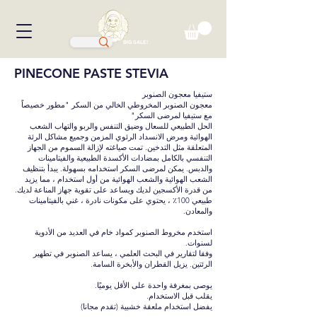
BIG SALE!
PINECONE PASTE STEVIA
ستيفيا معجون الصنوبر
معجون الصنوبر المخروطي الخالي من السكر "مطور خصيصاً
مع ستيفيا لمرضى السكر"
الحل الطبيعي للسعال وضيق التنفس والربو والتهاب الشعب
الهوائية ومرض الانسداد الرئوي المزمن وجميع مشاكل الرئة
المتعلقة مثل التدخين. تمت صياغته لإزالة السموم من الجهاز
التنفسي بالكامل بمضادات الأكسدة الطبيعية والفيتامينات
والدبس. يمكن لمرضى السكر استخدامه بسهولة. يبدأ بتنظيف
الشعب الهوائية والشعب الهوائية من أول استخدام ، مما يزيد
من قدرة الأكسجين لديك ويساعد على تقوية جهاز المناعة لديك.
طبيعي 100٪ ، يحتوي على مكونات نادرة ، غني بالفيتامينات
والمعادن.
استخدم مخروط الصنوبر كمواد خام في العديد من الأدوية
لسنوات.
وفقا لتقارير في البحث العلمي ، يساعد الصنوبر في تطهير
الرئتين. يزيل القطران والأبخرة السامة.
يوصى بمغرفة واحدة على الأقل يوميًا.
يقلب قبل الاستخدام.
يفضل استخدام ملعقة خشبية (تقدم مجانا)