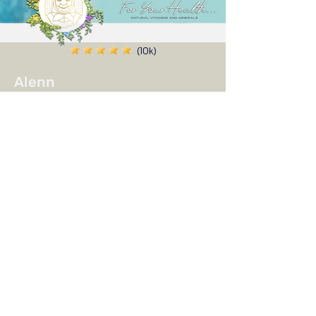
(10k)
Alenn
I have used the product before, I am
satisfied, I ordered 2 more, the effect is felt
even in the first use, I definitely recommend
it, and thank you very much for the gift you
sent with it ✨
Share your experience...
First Name
Email
Your opinion...