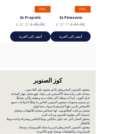
-10%
-10%
2x Propolis
2x Pinecone
سعر عادي
سعر البيع
سعر عادي
سعر البيع
أضِف إلى العربة
أضِف إلى العربة
كوز الصنوبر
معجون الصنوبر المخروطي الذي يحتوي على ألفا بينين ،
يساعد على زيادة سعة الأكسجين في رئتيك. فهو يجعل جهاز المناعة
لديك أقوى ، كما أنه يجعلك أكثر لياقة بدنية وعقلية وأكثر نشاطًا.
تم تصميم محتويات معجون الصنوبر الخاص بنا وفقًا لاحتياجات جميع
الأشخاص الذين تبلغ أعمارهم 4 سنوات فما فوق.
بفضل مركبات الفلافونويد ، لها خصائص مضادة للالتهابات وتجعل
جسمك أكثر مقاومة للعدوى ونزلات البرد.
يتحقق أفضل تأثير عند تناول مكيالين يوميًا للبالغين ومغرفة واحدة يوميًا
للأطفال.
معجون الصنوبر المخروطي (مربى) مضاد للفيروسات ومضاد
للميكروبات والطفيليات ومضاد قوي للأكسدة.