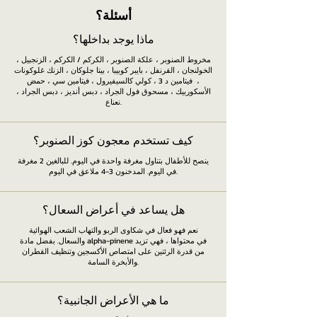
ماذا يوجد بداخلها؟
مخروط الصنوبر ، علكة الصنوبر ، الكركم / الكركم ، الزنجبيل ،
الخولنجان ، القرنفل ، بايبر كوبيبا ، بيتا جلوكان ، الزنك غلوكونات
، فيتامين د 3 ، كولي كالسيفيرول ، فيتامين سي ، حمض
الأسكوربيك ، مسحوق فول الجراد ، دبس أنديز ، دبس الجراد ،
نعناع.
كيف تستخدم معجون كوز الصنوبر؟
ينصح للأطفال بتناول مغرفة واحدة في اليوم. للبالغين 2 مغرفة
في اليوم. المدخنون 3-4 ملاعق في اليوم.
هل يساعد في أعراض السعال؟
نعم فهو فعال في شكاوى الربو والتهاب الشعب الهوائية
والسعال. بفضل مادة alpha-pinene في محتواها ، فهي تزيد
من قدرة الرئتين على امتصاص الأكسجين وتنظيف القطران
والأبخرة السامة.
ما هي الأعراض الجانبية؟