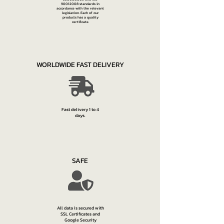
9001:2008 standards in
accordance with the relevant
legislation. Each of our
products has a quality
certificate.
WORLDWIDE FAST DELIVERY
Fast delivery 1 to 4
days.
SAFE
All data is secured with
SSL Certificates and
Google Security