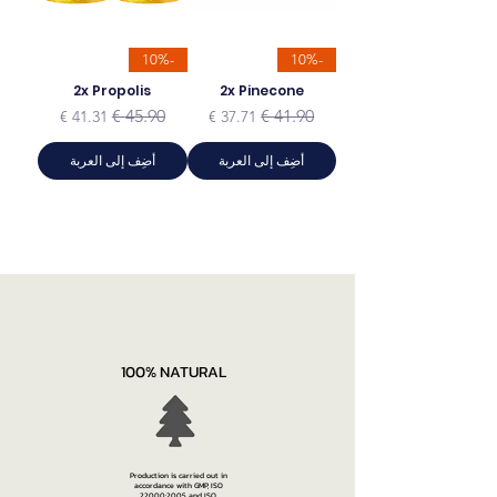
-10%
-10%
2x Propolis
2x Pinecone
سعر عادي
سعر البيع
سعر عادي
سعر البيع
أضِف إلى العربة
أضِف إلى العربة
100% NATURAL
Production is carried out in
accordance with GMP, ISO
22000:2005 and ISO