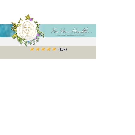
(10k)
Alenn
I have used the product before, I am
satisfied, I ordered 2 more, the effect is felt
even in the first use, I definitely recommend
it, and thank you very much for the gift you
sent with it ✨
Share your experience...
First Name