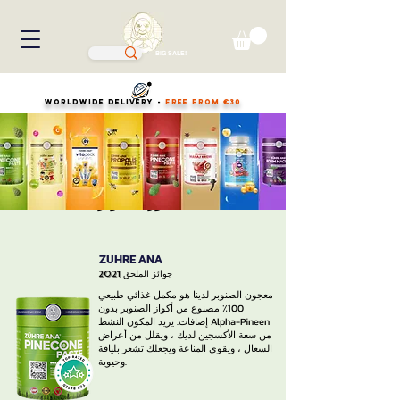
BIG SALE!
WORLDWIDE DELIVERY -
FREE FROM €30
باستا كوز الصنوبر
ZUHRE ANA
جوائز الملحق
2021
معجون الصنوبر لدينا هو مكمل غذائي طبيعي
100٪ مصنوع من أكواز الصنوبر بدون
إضافات. يزيد المكون النشط Alpha-Pineen
من سعة الأكسجين لديك ، ويقلل من أعراض
السعال ، ويقوي المناعة ويجعلك تشعر بلياقة
وحيوية.