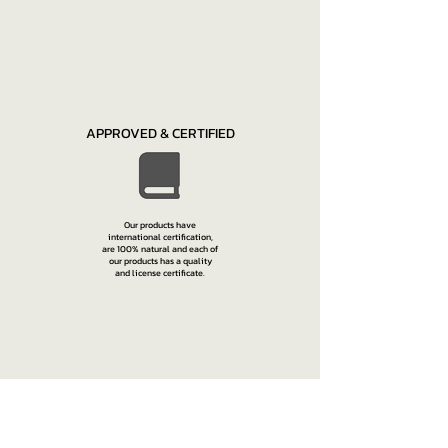
APPROVED & CERTIFIED
Our products have
international certification,
are 100% natural and each of
our products has a quality
and license certificate.