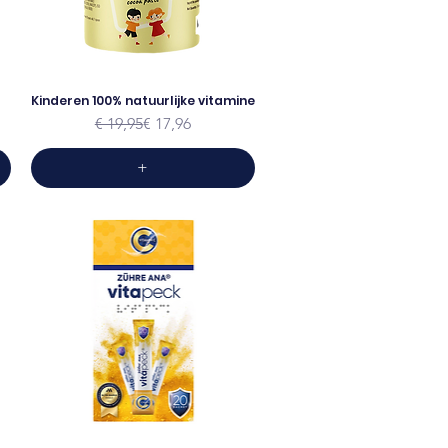
Kinderen 100% natuurlijke vitamine
Normale prijs
Verkoopprijs
€ 19,95
€ 17,96
+