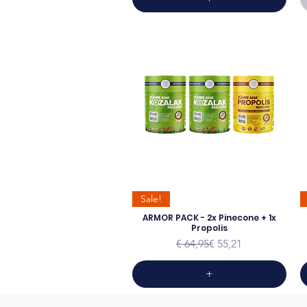
Sale!
ARMOR PACK - 2x Pinecone + 1x
Propolis
Normale prijs
Verkoopprijs
€ 64,95
€ 55,21
+