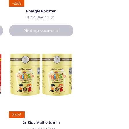
-25%
Energie Booster
Normale prijs
Verkoopprijs
€ 14,95
€ 11,21
Niet op voorraad
Sale!
2x Kids Multivitamin
Normale prijs
Verkoopprijs