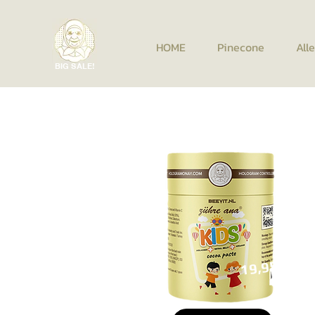
HOME
Pinecone
All
BIG SALE!
19,95