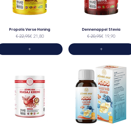
Propolis Verse Honing
Dennenappel Stevia
Normale prijs
Verkoopprijs
Normale prijs
Verkoopprijs
€ 22,95
€ 21,80
€ 20,95
€ 19,90
+
+