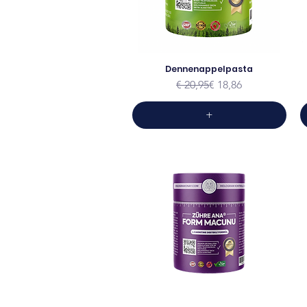
Dennenappelpasta
Normale prijs
Verkoopprijs
€ 20,95
€ 18,86
+