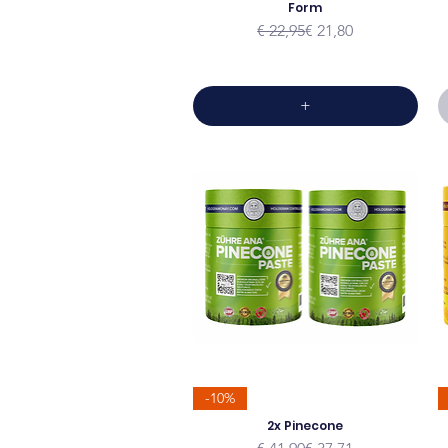
Form
Normale prijs
Verkoopprijs
€ 22,95
€ 21,80
+
-10%
2x Pinecone
Normale prijs
Verkoopprijs