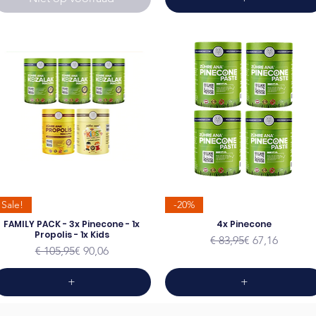
Sale!
-20%
FAMILY PACK - 3x Pinecone - 1x
4x Pinecone
Propolis - 1x Kids
Normale prijs
Verkoopprijs
€ 83,95
€ 67,16
Normale prijs
Verkoopprijs
€ 105,95
€ 90,06
+
+