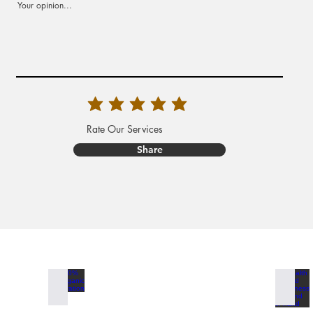
Your opinion...
Rate Our Services
Share
100% Organic Generation
Health a