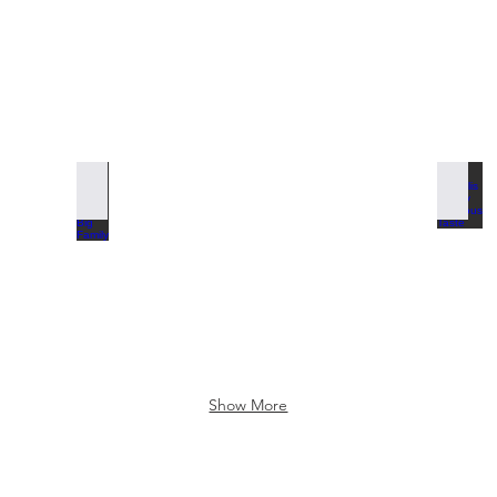
We are one Big Family
Propolis
Show More