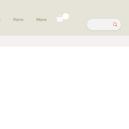
a
Form
More