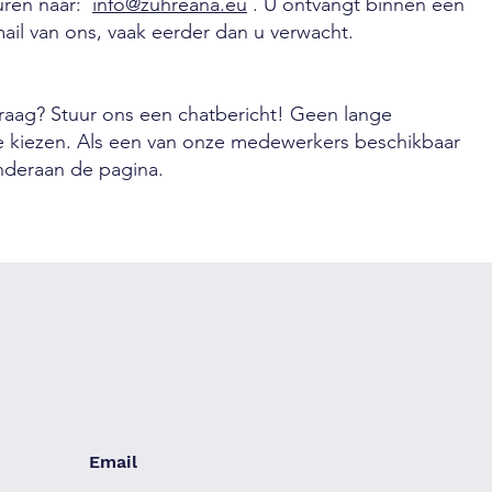
turen naar:
info@zuhreana.eu
. U ontvangt binnen één
ail van ons, vaak eerder dan u verwacht.
vraag? Stuur ons een chatbericht! Geen lange
te kiezen. Als een van onze medewerkers beschikbaar
onderaan de pagina.
Email