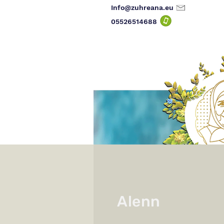
Info@zuhreana.eu
05526514
688
Alenn