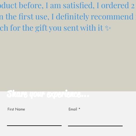
duct before, I am satisfied, I ordered 2
 in the first use, I definitely recommend 
h for the gift you sent with it ✨
Share your experience...
First Name
Email