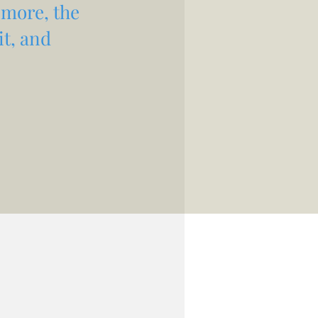
 more, the
it, and