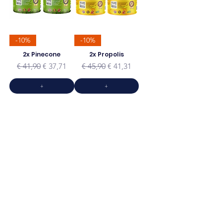
-10%
-10%
2x Pinecone
2x Propolis
Normale prijs
Verkoopprijs
Normale prijs
Verkoopprijs
€ 41,90
€ 37,71
€ 45,90
€ 41,31
+
+