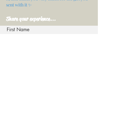
sent with it ✨
Share your experience...
First Name
Email
Your opinion...
Rate Our Services
Share