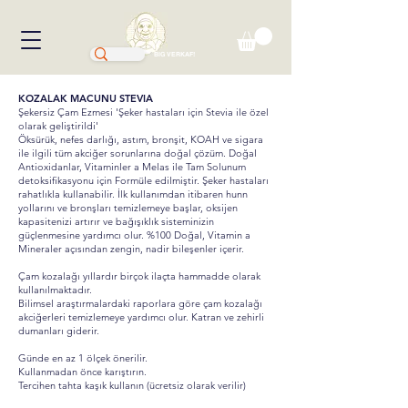
BIG VERKAF!
KOZALAK MACUNU STEVIA
Şekersiz Çam Ezmesi 'Şeker hastaları için Stevia ile özel
olarak geliştirildi'
Öksürük, nefes darlığı, astım, bronşit, KOAH ve sigara
ile ilgili tüm akciğer sorunlarına doğal çözüm. Doğal
Antioxidanlar, Vitaminler a Melas ile Tam Solunum
detoksifikasyonu için Formüle edilmiştir. Şeker hastaları
rahatlıkla kullanabilir. İlk kullanımdan itibaren hunn
yollarını ve bronşları temizlemeye başlar, oksijen
kapasitenizi artırır ve bağışıklık sisteminizin
güçlenmesine yardımcı olur. %100 Doğal, Vitamin a
Mineraler açısından zengin, nadir bileşenler içerir.
Çam kozalağı yıllardır birçok ilaçta hammadde olarak
kullanılmaktadır.
Bilimsel araştırmalardaki raporlara göre çam kozalağı
akciğerleri temizlemeye yardımcı olur. Katran ve zehirli
dumanları giderir.
Günde en az 1 ölçek önerilir.
Kullanmadan önce karıştırın.
Tercihen tahta kaşık kullanın (ücretsiz olarak verilir)