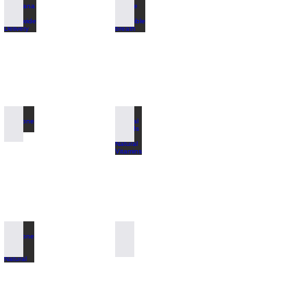
Zuhreana Store Worldwide Delivery
Alpha Pinene for incredible breath
Pinecone Paste
Special for Kids 100% Natural Vitamins
Pinecone Stevia 100% Natural
100% Natural Antibiotic Propolis Honey