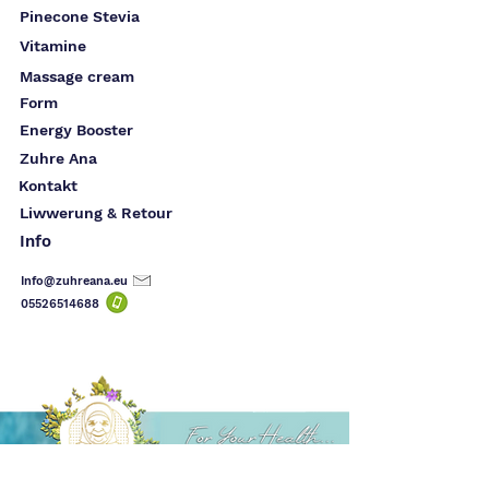
Pinecone Stevia
Vitamine
Massage cream
Form
Energy Booster
Zuhre Ana
Kontakt
Liwwerung & Retour
Info
Info@zuhreana.eu
05526514
688