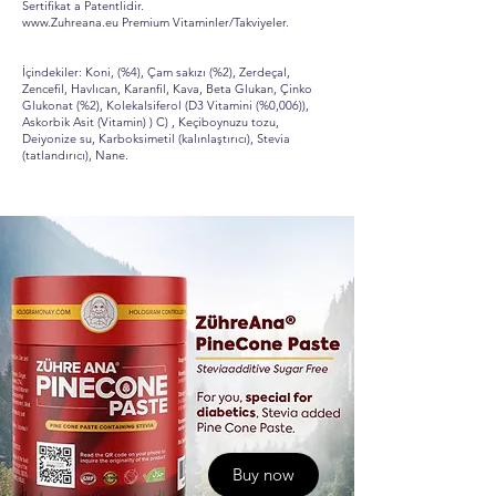
Sertifikat a Patentlidir.
www.Zuhreana.eu
Premium Vitaminler/Takviyeler.
İçindekiler: Koni, (%4), Çam sakızı (%2), Zerdeçal,
Zencefil, Havlıcan, Karanfil, Kava, Beta Glukan, Çinko
Glukonat (%2), Kolekalsiferol (D3 Vitamini (%0,006)),
Askorbik Asit (Vitamin) ) C) , Keçiboynuzu tozu,
Deiyonize su, Karboksimetil (kalınlaştırıcı), Stevia
(tatlandırıcı), Nane.
Buy now