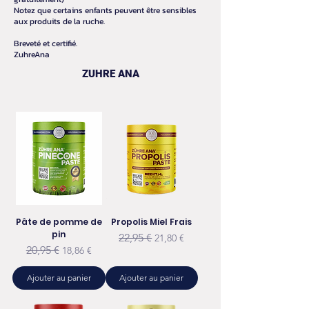
Notez que certains enfants peuvent être sensibles
aux produits de la ruche.
Breveté et certifié.
ZuhreAna
ZUHRE ANA
Pâte de pomme de
Propolis Miel Frais
pin
Prix original
Prix promotionnel
22,95 €
21,80 €
Prix original
Prix promotionnel
20,95 €
18,86 €
Ajouter au panier
Ajouter au panier