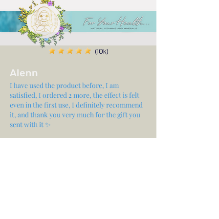
(10k)
Alenn
I have used the product before, I am
satisfied, I ordered 2 more, the effect is felt
even in the first use, I definitely recommend
it, and thank you very much for the gift you
sent with it ✨
Share your experience...
First Name
Email