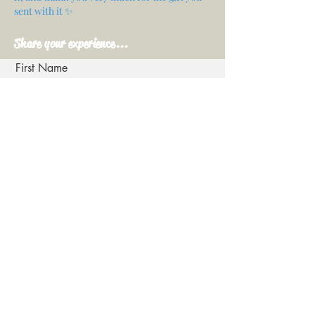
sent with it ✨
Share your experience...
First Name
Email
Your opinion...
Rate Our Services
Share