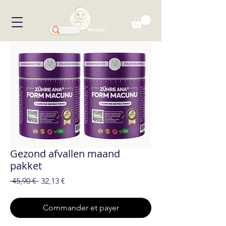
BIG SALE!
Gezond afvallen maand
pakket
Prix
Prix
 45,90 € 
32,13 €
original
promotionnel
Commander et payer