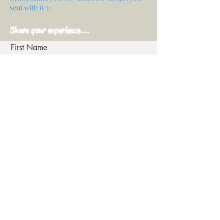
sent with it ✨
Share your experience...
First Name
Email
Your opinion...
Rate Our Services
Share