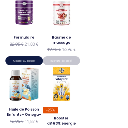
Formulaire
Baume de
massage
Prix original
Prix promotionnel
22,95 €
21,80 €
Prix original
Prix promotionnel
19,95 €
16,96 €
Ajouter au panier
Rupture de stock
Huile de Poisson
-25%
Enfants - Omega+
Booster
Prix original
Prix promotionnel
16,95 €
11,87 €
d&#39;énergie