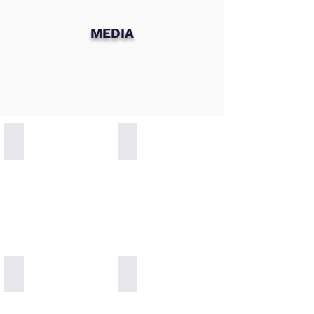
MEDIA
Zuhreana Store Worldwide Delivery
Alpha Pinene for incredible breath
Pinecone Paste
Special for Kids 100% Natural Vitamins