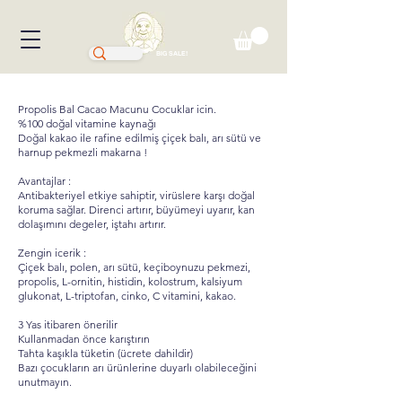
BIG SALE!
Propolis Bal Cacao Macunu Cocuklar icin.
%100 doğal vitamine kaynağı
Doğal kakao ile rafine edilmiş çiçek balı, arı sütü ve
harnup pekmezli makarna !
Avantajlar :
Antibakteriyel etkiye sahiptir, virüslere karşı doğal
koruma sağlar. Direnci artırır, büyümeyi uyarır, kan
dolaşımını degeler, iştahı artırır.
Zengin icerik :
Çiçek balı, polen, arı sütü, keçiboynuzu pekmezi,
propolis, L-ornitin, histidin, kolostrum, kalsiyum
glukonat, L-triptofan, cinko, C vitamini, kakao.
3 Yas itibaren önerilir
Kullanmadan önce karıştırın
Tahta kaşıkla tüketin (ücrete dahildir)
Bazı çocukların arı ürünlerine duyarlı olabileceğini
unutmayın.