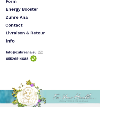
Form
Energy Booster
Zuhre Ana
Contact
Livraison & Retour
Info
Info@zuhreana.eu
05526514
688
(10k)
Alenn
I have used the product before, I am