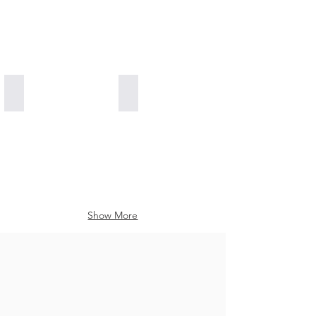
Pinecone Stevia 100% Natural
100% Natural Antibiotic Propolis Honey
Show More