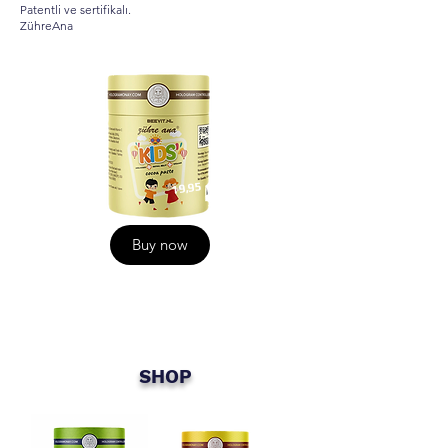
Patentli ve sertifikalı.
ZühreAna
19,95
Buy now
SHOP