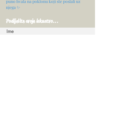
puno hvala na poklonu koji ste poslali uz
njega ✨
Podijelite svoje iskustvo...
Ime
E-mail
Vaše mišljenje...
Ocijenite naše usluge
Udio