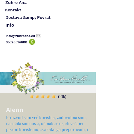
Zuhre Ana
Kontakt
Dostava &amp; Povrat
Info
Info@zuhreana.eu
05526514
688
(10k)
Alenn
Proizvod sam već koristila, zadovoljna sam,
naručila sam još 2, učinak se osjeti već pri
prvom korištenju, svakako ga preporučam, i