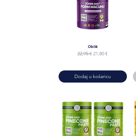
Oblik
Redovna cijena
Cijena s popustom
22,95 €
21,80 €
Dodaj u košaricu