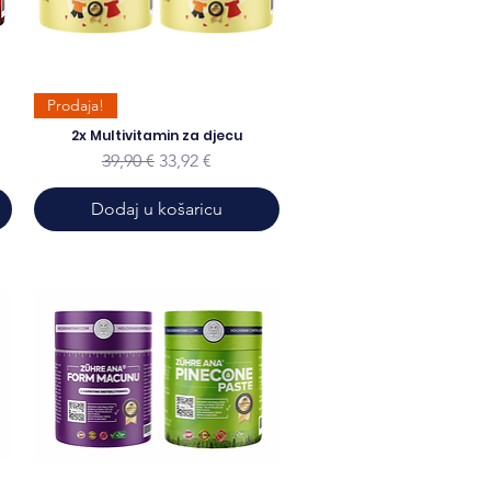
Prodaja!
2x Multivitamin za djecu
ustom
Redovna cijena
Cijena s popustom
39,90 €
33,92 €
Dodaj u košaricu