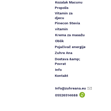
Kozalak Macunu
Propolis
Vitamin za
djecu
Pinecon Stevia
vitamin
Krema za masažu
Oblik
Pojačivač energije
Zuhre Ana
Dostava &amp;
Povrat
Info
Kontakt
Info@zuhreana.eu
05526514
688