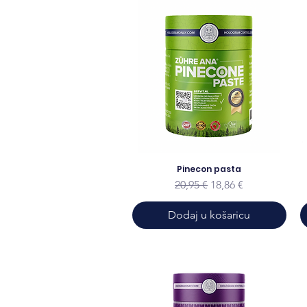
Pinecon pasta
Redovna cijena
Cijena s popustom
20,95 €
18,86 €
Dodaj u košaricu