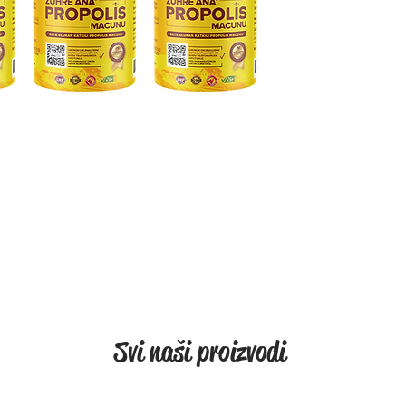
uzrokov
Propolis
dokazan
Optimaln
energiji
cinkovo
sastav.
geografi
Bogat s
Cvjetni 
pelud, m
borova 
Korišten
Svi naši proizvodi
uključe
Promiješ
Prikladn