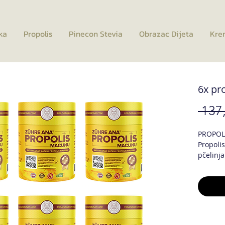
ka
Propolis
Pinecon Stevia
Obrazac Dijeta
Kre
6x pr
 137
PROPOLI
Propolis
pčelinja
100% pri
antivir
imunolo
Naša pro
obnavlj