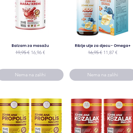
Balzam za masažu
Riblje ulje za djecu - Omega+
Redovna cijena
Cijena s popustom
Redovna cijena
Cijena s pop
19,95 €
16,96 €
16,95 €
11,87 €
Nema na zalihi
Nema na zalihi