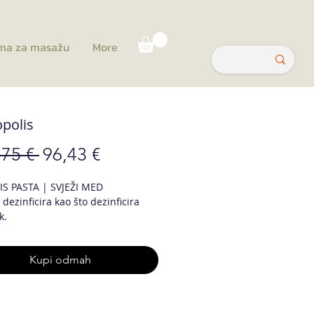
ma za masažu
More
opolis
Redovna
Cijena
,75 € 
96,43 €
cijena
s
S PASTA | SVJEŽI MED
popustom
 dezinficira kao što dezinficira
k.
rodni antibakterijski /
Kupi odmah
usni. Pruža snažnu podršku
škom sustavu. Jača imunitet.
polis pasta je učinkovita u
anju herpesa i kožnih rana