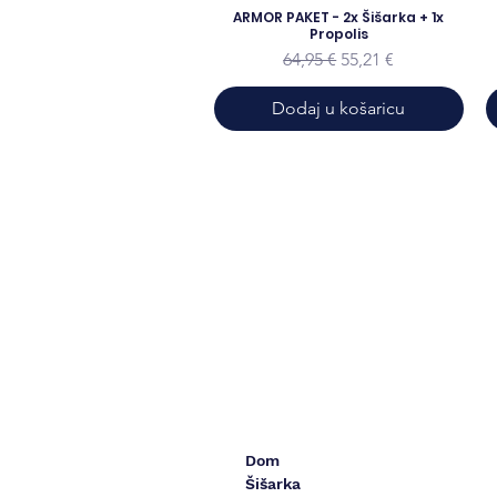
ARMOR PAKET - 2x Šišarka + 1x
Propolis
Redovna cijena
Cijena s popustom
64,95 €
55,21 €
Dodaj u košaricu
Dom
Šišarka